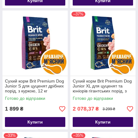
Купити
Купити
–37%
Сухий корм Brit Premium Dog
Сухий корм Brit Premium Dog
Junior S для цуценят дрібних
Junior XL для цуценят та
порід, з куркою, 12 кг
юніорів гігантських порід, з
куркою, 15 кг
Готово до відправки
Готово до відправки
1 899
2 078,37
₴
₴
3 299 ₴
Купити
Купити
–33%
–35%