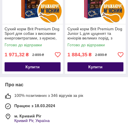
Сухий корм Brit Premium Dog
Сухий корм Brit Premium Dog
Sport для собак з високими
Junior L для цуценят та
енерговитратами, з куркою,
юніорів великих порід, з
15 кг
куркою, 15 кг
Готово до відправки
Готово до відправки
1 971,32
1 884,35
₴
₴
2 899 ₴
2 899 ₴
Купити
Купити
Про нас
100% позитивних з 346 відгуків за рік
Працює з 18.03.2024
м. Кривий Ріг
Кривий Ріг, Україна