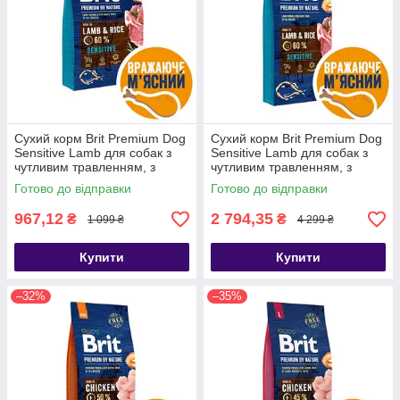
Сухий корм Brit Premium Dog
Сухий корм Brit Premium Dog
Sensitive Lamb для собак з
Sensitive Lamb для собак з
чутливим травленням, з
чутливим травленням, з
ягням, 3 кг
ягням, 15 кг
Готово до відправки
Готово до відправки
967,12
2 794,35
₴
₴
1 099 ₴
4 299 ₴
Купити
Купити
–32%
–35%