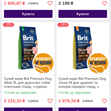
1 605,87
2 199
₴
₴
2 549 ₴
Купити
Купити
–33%
–34%
Сухий корм Brit Premium Dog
Сухий корм Brit Premium Dog
Adult XL для дорослих собак
Junior M для цуценят та
гігантських порід, з куркою,
юніорів середніх порід, з
15 кг
куркою, 15 кг
Готово до відправки
Готово до відправки
2 210,33
1 979,34
₴
₴
3 299 ₴
2 999 ₴