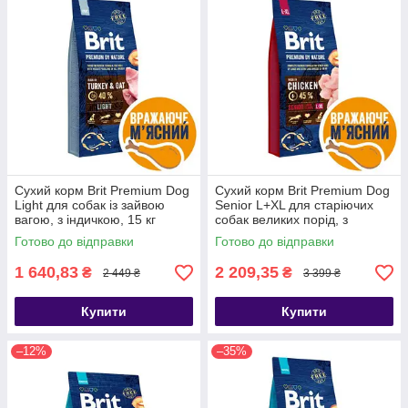
Сухий корм Brit Premium Dog
Сухий корм Brit Premium Dog
Light для собак із зайвою
Senior L+XL для старіючих
вагою, з індичкою, 15 кг
собак великих порід, з
куркою, 15 кг
Готово до відправки
Готово до відправки
1 640,83
2 209,35
₴
₴
2 449 ₴
3 399 ₴
Купити
Купити
–12%
–35%