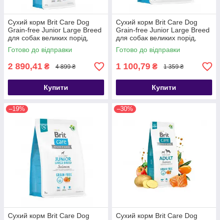
Сухий корм Brit Care Dog
Сухий корм Brit Care Dog
Grain-free Junior Large Breed
Grain-free Junior Large Breed
для собак великих порід,
для собак великих порід,
беззерновий з лососем, 12 кг
беззерновий з лососем, 3 кг
Готово до відправки
Готово до відправки
2 890,41
1 100,79
₴
₴
4 899 ₴
1 359 ₴
Купити
Купити
–19%
–30%
Сухий корм Brit Care Dog
Сухий корм Brit Care Dog