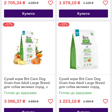
2 705,34
1 079,10
₴
₴
4 099 ₴
1 199 ₴
Купити
Купити
–37%
–10%
Сухий корм Brit Care Dog
Сухий корм Brit Care Dog
Grain-free Adult Large Breed
Grain-free Adult Large Breed
для собак великих порід, з
для собак великих порід,
лососем, 12 кг
беззерновий з лососем, 3 кг
Готово до відправки
Готово до відправки
3 086,37
1 223,10
₴
₴
4 899 ₴
1 359 ₴