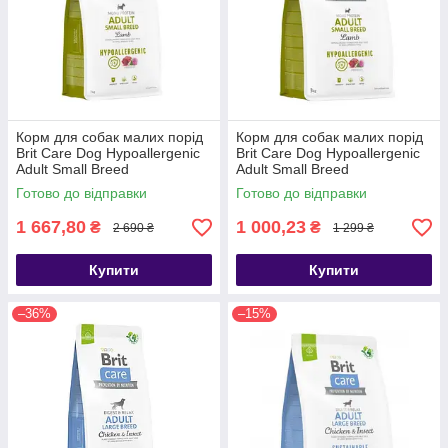
Корм для собак малих порід
Корм для собак малих порід
Brit Care Dog Hypoallergenic
Brit Care Dog Hypoallergenic
Adult Small Breed
Adult Small Breed
гіпоалергенний з ягням, 7 кг
гіпоалергенний з ягням, 3 кг
Готово до відправки
Готово до відправки
1 667,80
1 000,23
₴
₴
2 690 ₴
1 299 ₴
Купити
Купити
–36%
–15%