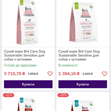
Сухий корм Brit Care Dog
Сухий корм Brit Care Dog
Sustainable Sensitive для
Sustainable Sensitive для
собак з чутливим
собак з чутливим
травленням, з рибою та
травленням, з рибою та
Готово до відправки
В наявності
комахами, 12 кг
комахами, 3 кг
3 710,70
1 394,10
₴
₴
5 890 ₴
1 549 ₴
Купити
Купити
–21%
–30%