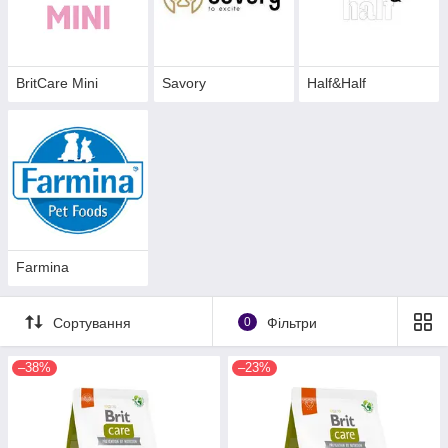
BritCare Mini
Savory
Half&Half
Farmina
Сортування
0
Фільтри
–38%
–23%