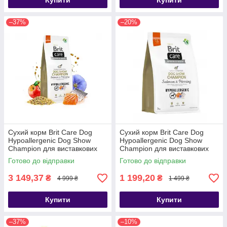
Купити
Купити
–37%
–20%
Сухий корм Brit Care Dog
Сухий корм Brit Care Dog
Hypoallergenic Dog Show
Hypoallergenic Dog Show
Champion для виставкових
Champion для виставкових
собак, з лососем і
собак, з лососем і
Готово до відправки
Готово до відправки
оселедцем, 12 кг
оселедцем, 3 кг
3 149,37
1 199,20
₴
₴
4 999 ₴
1 499 ₴
Купити
Купити
–37%
–10%