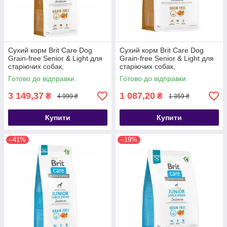
Сухий корм Brit Care Dog
Сухий корм Brit Care Dog
Grain-free Senior & Light для
Grain-free Senior & Light для
старіючих собак,
старіючих собак,
беззерновий з лососем, 12 кг
беззерновий з лососем, 3 кг
Готово до відправки
Готово до відправки
3 149,37
1 087,20
₴
₴
4 999 ₴
1 359 ₴
Купити
Купити
–41%
–19%