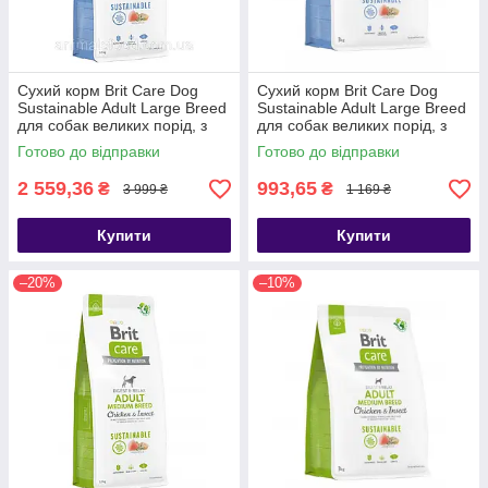
Сухий корм Brit Care Dog
Сухий корм Brit Care Dog
Sustainable Adult Large Breed
Sustainable Adult Large Breed
для собак великих порід, з
для собак великих порід, з
куркою та комахами, 12 кг
куркою та комахами, 3 кг
Готово до відправки
Готово до відправки
2 559,36
993,65
₴
₴
3 999 ₴
1 169 ₴
Купити
Купити
–20%
–10%