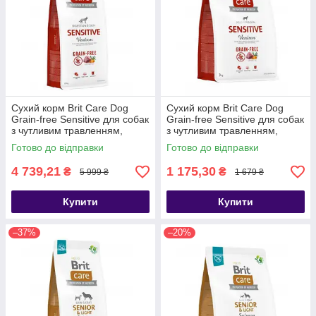
Сухий корм Brit Care Dog
Сухий корм Brit Care Dog
Grain-free Sensitive для собак
Grain-free Sensitive для собак
з чутливим травленням,
з чутливим травленням,
беззерновий з олениною, 12
беззерновий з олениною, 3 кг
Готово до відправки
Готово до відправки
кг
4 739,21
1 175,30
₴
₴
5 999 ₴
1 679 ₴
Купити
Купити
–37%
–20%