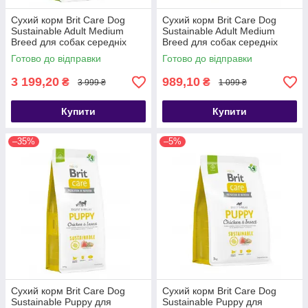
Сухий корм Brit Care Dog
Сухий корм Brit Care Dog
Sustainable Adult Medium
Sustainable Adult Medium
Breed для собак середніх
Breed для собак середніх
порід, з куркою та комахами,
порід, з куркою та комахами,
Готово до відправки
Готово до відправки
12 кг
3 кг
3 199,20
989,10
₴
₴
3 999 ₴
1 099 ₴
Купити
Купити
–35%
–5%
Сухий корм Brit Care Dog
Сухий корм Brit Care Dog
Sustainable Puppy для
Sustainable Puppy для