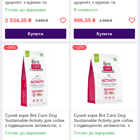
цуценят, з куркою та
цуценят, з куркою та
комахами, 12 кг
комахами, 3 кг
Готово до відправки
В наявності
2 534,35
996,55
₴
₴
3 899 ₴
1 049 ₴
Купити
Купити
–34%
–10%
Сухий корм Brit Care Dog
Сухий корм Brit Care Dog
Sustainable Activity для собак
Sustainable Activity для собак
з підвищеною активністю, з
з підвищеною активністю, з
куркою та комахами, 12 кг
куркою та комахами, 3 кг
Готово до відправки
Готово до відправки