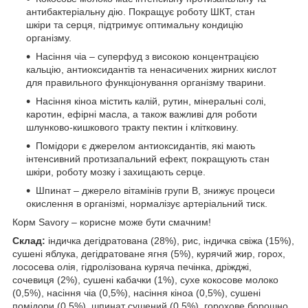
антибактеріальну дію. Покращує роботу ШКТ, стан
шкіри та серця, підтримує оптимальну кондицію
організму.
Насіння чіа – суперфуд з високою концентрацією
кальцію, антиоксидантів та ненасичених жирних кислот
для правильного функціонування організму тварини.
Насіння кіноа містить калій, рутин, мінеральні солі,
каротин, ефірні масла, а також важливі для роботи
шлунково-кишкового тракту пектин і клітковину.
Помідори є джерелом антиоксидантів, які мають
інтенсивний протизапальний ефект, покращують стан
шкіри, роботу мозку і захищають серце.
Шпинат – джерело вітамінів групи В, знижує процеси
окислення в організмі, нормалізує артеріальний тиск.
Корм Savory – корисне може бути смачним!
Склад:
індичка дегідратована (28%), рис, індичка свіжа (15%),
сушені яблука, дегідратоване ягня (5%), курячий жир, горох,
лососева олія, гідролізована куряча печінка, дріжджі,
сочевиця (2%), сушені кабачки (1%), сухе кокосове молоко
(0,5%), насіння чіа (0,5%), насіння кіноа (0,5%), сушені
помідори (0,5%), шпинат сушений (0,5%), горохове борошно,