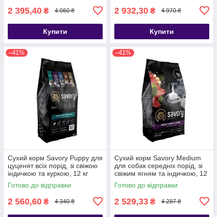
2 395,40
2 932,30
₴
₴
4 060 ₴
4 970 ₴
Купити
Купити
–41%
–41%
Сухий корм Savory Puppy для
Сухий корм Savory Medium
цуценят всіх порід, зі свіжою
для собак середніх порід, зі
індичкою та куркою, 12 кг
свіжим ягням та індичкою, 12
кг
Готово до відправки
Готово до відправки
2 560,60
2 529,33
₴
₴
4 340 ₴
4 287 ₴