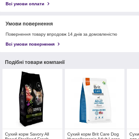
Всі умови оплати
Умови повернення
Повернення товару впродовж 14 днів за домовленістю
Всі умови повернення
Подібні товари компанії
Сухий корм Savory All
Сухий корм Brit Care Dog
Сухи
Breed Sterilised Fresh
Hypoallergenic Adult Large
для 