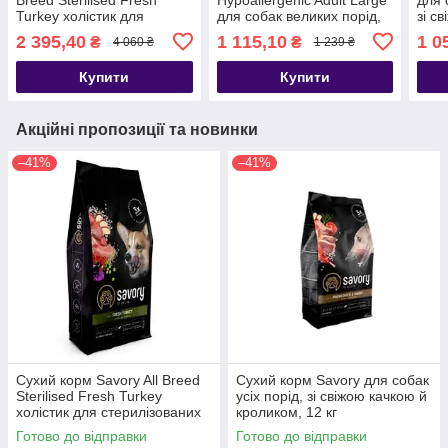
Turkey холістик для
для собак великих порід,
зі с
стерилізованих собак усіх
гіпоалергенний з ягням, 3
інди
2 395,40
1 115,10
1 0
₴
₴
4 060 ₴
1 239 ₴
порід зі свіжою індичкою
кг
12 кг
Купити
Купити
Акційні пропозиції та новинки
–41%
–41%
Сухий корм Savory All Breed
Сухий корм Savory для собак
Sterilised Fresh Turkey
усіх порід, зі свіжою качкою й
холістик для стерилізованих
кроликом, 12 кг
собак усіх порід зі свіжою
Готово до відправки
Готово до відправки
індичкою 12 кг