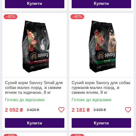
Купити
Купити
–40%
–40%
Сухий корм Savory Small для
Сухий корм Savory для собак
собак малих порід, зі свіжим
гурманів малих порід, зі
ягням та індичкою, 8 кг
свіжим ягням, 8 кг
Готово до відправки
Готово до відправки
2 052
2 181
₴
₴
3 420 ₴
3 635 ₴
Купити
Купити