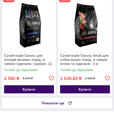
–40%
–26%
Сухий корм Savory для
Сухий корм Savory Small для
юніорів великих порід, зі
собак малих порід, зі свіжим
свіжою індичкою і куркою, 12
ягням та індичкою, 3 кг
кг
Готово до відправки
Готово до відправки
2 562
1 030,82
₴
₴
4 270 ₴
1 393 ₴
Купити
Купити
Показати ще