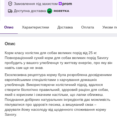
Замовлення під захистом
Доступна доставка
Опис
Характеристики
Доставка
Оплата
Умови п
Опис
Корм класу холістик для собак великих порід від 25 кг.
Повнораціонний сухий корм для собак великих порід Savory
пробудить у вашого улюбленця ту життєву енергію, про яку він
навіть сам ще не знав.
Ексклюзивна рецептура корму була розроблена досвідченими
європейськими спеціалістами з харчування домашніх
улюбленців. Використовуючи холістичний підхід, вдалося
створити біологічно правильний, здоровий раціон для собак,
який є корисним і смачним настільки, що лапки оближеш.
Поєднання добірних натуральних інгредієнтів дає можливість
піклуватися про здоров’я песика, а вишуканий смак –
дарувати йому насолоду від щоденного споживання корму
Savory.