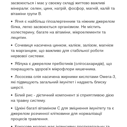
засвоюється і має у своєму складі життєво важливі
мінерали: селен, цинк, натрій, фосфор, магній, калій та
вітаміни групи B.
Ягня є найбільш гіпоалергенним та ніжним джерелом
білка, легко засвоюється організмом. Не містить
холестерину, багате на вітаміни, мікроелементи та
лецитин.
Сочевиця насичена цинком, калієм, залізом, магнієм
та марганцем, що важливо для стабільної роботи
нервової системи.
Яблука є джерелом пребіотиків (олігосахаридів), що
покращують здоров'я мікрофлори кишечника.
Лососева олія насичена жирними кислотами Омега-3,
які підвищують загальний імунітет і надають блиску
шерсті.
Білий рис - дієтичний компонент зі сприятливою дією
на травну систему.
Цукіні багаті вітаміном С для зміцнення імунітету та є
джерелом розчинної клітковини для нормалізації
процесів травлення.
Кокосове молоко має інтенсивну протизапальну та