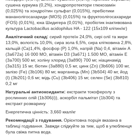
сушена куркума (0,2%), хондропротектори глюкозамін
(0,025%) та хондроїтин сульфат (0,015%), пребіотики
мананолігосахариди (MOS) (0,015%) та фруктоолігосахариди
(FOS) (0,01%), юка Шидигера (0,01%), пробіотик інактивована
культура Lactobacillus acidophilus HA - 122 (15х109 клітин/кг)
Аналітичний склад:
сирий протеїн 24,0%, сирі олії та жири
13,0%, вологість 10,0%, сира зола 6,5%, сира клітковина 2,8%,
кальцій (Ca)1,4%, фосфор (P) 1,0%, натрій (Na) 0,4, вітамін А
(3a672a) 16 000 МО, вітамін D3 (3a671) 1.500 МО, вітамін Е
(3a700) 500 мг, холіну хлорид (3a890) 700 мг, ніацинамід
(3a315) 15 мг, біотин (3a880) 0,5 мг, цинк (Zn) (3b606) 100 мг,
залізо (Fe) (3b106) 80 мг, марганець (Mn) (3b504) 40 мг, йод
(I) (3b201) 0,6 мг, мідь (Cu) (3b406) 15 мг, селен (Se) (3b810)
0,2 мг
Натуральні антиоксиданти:
екстракти токоферолу з
рослинних олій (1b306(i)), аскорбіл пальмітат (1b304) та
екстракт розмарину
Енергетична цінність: 3,660 ккал/кг
Рекомендації з годування.
Орієнтовна порція вказана в
таблиці годування. Завжди слідкуйте за тим, щоб в улюбленця
була свіжа питна вода.