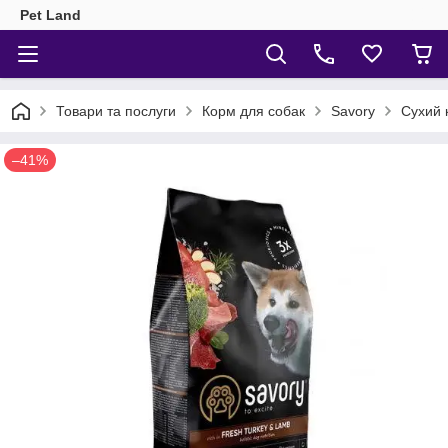
Pet Land
Товари та послуги
Корм для собак
Savory
Сухий к
–41%