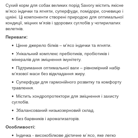
Сухий корм для собак великих порід Savory містить якісне
м’ясо індички та ягняти, суперфуди, помідори, сочевицю і
цукіні. Ці компоненти створені природою для оптимальної
кондиції, міцних м’язів і здорових суглобів у чотирилапих
велетнів.
Переваги:
Цінне джерело білків – м'ясо індички та ягняти.
Унікальний комплекс пребіотиків, пробіотиків і
мінералів для зміцнення імунітету.
Підтримання оптимальної ваги – рівномірний набір
м’язової маси без відкладання жиру.
Суперфуди для гармонійного розвитку та комфорту
травлення.
Містить хондропротектори для зміцнення і захисту
суглобів.
Збалансований низькозерновий склад.
Без барвників і ароматизаторів.
Особливості:
Індичка - високобілкове дієтичне м`ясо, яке легко