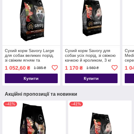
Сухий корм Savory Large
Сухий корм Savory для
Сухи
для собак великих порід,
собак усіх порід, зі свіжою
Medi
зі свіжим ягням та
качкою й кроликом, 3 кг
сере
індичкою, 3 кг
ягня
1 052,60
1 170
1 0
₴
₴
1 385 ₴
1 560 ₴
Купити
Купити
Акційні пропозиції та новинки
–41%
–41%