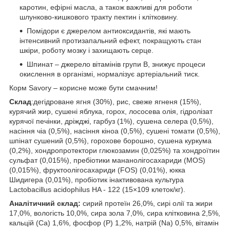
каротин, ефірні масла, а також важливі для роботи
шлунково-кишкового тракту пектин і клітковину.
Помідори є джерелом антиоксидантів, які мають
інтенсивний протизапальний ефект, покращують стан
шкіри, роботу мозку і захищають серце.
Шпинат – джерело вітамінів групи В, знижує процеси
окислення в організмі, нормалізує артеріальний тиск.
Корм Savory – корисне може бути смачним!
Склад
:дегідроване ягня (30%), рис, свеже ягненя (15%),
курячий жир, сушені яблука, горох, лососева олія, гідролізат
курячої печінки, дріжджі, гарбуз (1%), сушена селера (0,5%),
насіння чіа (0,5%), насіння кіноа (0,5%), сушені томати (0,5%),
шпінат сушений (0,5%), горохове борошно, сушена куркума
(0,2%), хондропротектори глюкозамин (0,025%) та хондроїтин
сульфат (0,015%), пребіотики мананолігосахариди (MOS)
(0,015%), фруктоолігосахариди (FOS) (0,01%), юкка
Шидигера (0,01%), пробіотик інактивована культура
Lactobacillus acidophilus HA - 122 (15×109 клеток/кг).
Аналітичний склад:
сирий протеїн 26,0%, сирі олії та жири
17,0%, вологість 10,0%, сира зола 7,0%, сира клітковина 2,5%,
кальцій (Ca) 1,6%, фосфор (P) 1,2%, натрій (Na) 0,5%, вітамін