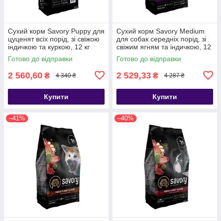
Сухий корм Savory Puppy для
Сухий корм Savory Medium
цуценят всіх порід, зі свіжою
для собак середніх порід, зі
індичкою та куркою, 12 кг
свіжим ягням та індичкою, 12
кг
Готово до відправки
Готово до відправки
2 560,60
2 529,33
₴
₴
4 340 ₴
4 287 ₴
Купити
Купити
–41%
–40%