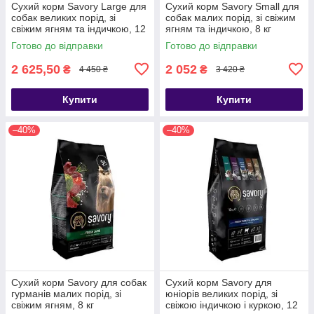
Сухий корм Savory Large для
Сухий корм Savory Small для
собак великих порід, зі
собак малих порід, зі свіжим
свіжим ягням та індичкою, 12
ягням та індичкою, 8 кг
кг
Готово до відправки
Готово до відправки
2 625,50
2 052
₴
₴
4 450 ₴
3 420 ₴
Купити
Купити
–40%
–40%
Сухий корм Savory для собак
Сухий корм Savory для
гурманів малих порід, зі
юніорів великих порід, зі
свіжим ягням, 8 кг
свіжою індичкою і куркою, 12