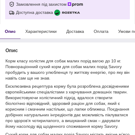
Замовлення під захистом
Доступна доставка
Опис
Характеристики
Доставка
Оплата
Умови п
Опис
Корм класу холістик для собак малих порід вагою до 10 кг.
Повнораціонний сухий корм для собак малих порід Savory
пробудить у вашого улюбленця ту життєву енергію, про яку він
навіть сам ще не знав.
Ексклюзивна рецептура корму була розроблена досвідченими
європейськими спеціалістами з харчування домашніх тварин.
Використовуючи холістичний підхід, вдалося створити
біологічно відповідний, здоровий раціон для собак, який є
корисним і смачним настільки, що лапки оближеш. Поєднання
добірних натуральних інгредієнтів дає можливість піклуватися
про здоров’я чотирилапого, а вишуканий смак – дарувати
йому насолоду від щоденного споживання корму Savory.
Сухий корм для собак малих порід Savory містить якісне м’ясо