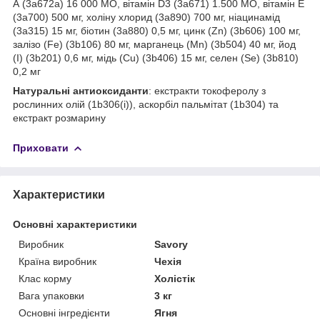
А (3a672a) 16 000 МО, вітамін D3 (3a671) 1.500 МО, вітамін Е
(3a700) 500 мг, холіну хлорид (3a890) 700 мг, ніацинамід
(3a315) 15 мг, біотин (3a880) 0,5 мг, цинк (Zn) (3b606) 100 мг,
залізо (Fe) (3b106) 80 мг, марганець (Mn) (3b504) 40 мг, йод
(I) (3b201) 0,6 мг, мідь (Cu) (3b406) 15 мг, селен (Se) (3b810)
0,2 мг
Натуральні антиоксиданти
: екстракти токоферолу з
рослинних олій (1b306(i)), аскорбіл пальмітат (1b304) та
екстракт розмарину
Приховати
Характеристики
Основні характеристики
Виробник
Savory
Країна виробник
Чехія
Клас корму
Холістік
Вага упаковки
3 кг
Основні інгредієнти
Ягня