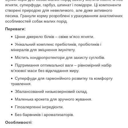
ягняти, суперфуди, гарбуз, шпинат і помідори. Ці компоненти
створені природою для невеличкого, але дуже активного
песика. Гранули корму розроблені з урахуванням анатомічних
особливостей собак малих порід.
Переваги:
Цінне джерело білків – свіже м'ясо ягняти.
Унікальний комплекс пребіотиків, пробіотиків і
мінералів для зміцнення імунітету.
Містить хондропротектори для захисту суглобів.
Підтримання оптимальної ваги – рівномірний набір
м’язової маси без відкладання жиру.
Суперфуди для гармонійного розвитку та комфорту
травлення.
Збалансований низькозерновий склад.
Маленька крокета для зручного жування.
Гіпоалергенні інгредієнти.
Без барвників і ароматизаторів.
Особливості
: