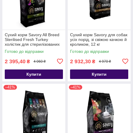
Сухий корм Savory All Breed
Сухий корм Savory для собак
Sterilised Fresh Turkey
усіх порід, зі свіжою качкою й
холістик для стерилізованих
кроликом, 12 кг
собак усіх порід зі свіжою
Готово до відправки
Готово до відправки
індичкою 12 кг
2 395,40
2 932,30
₴
₴
4 060 ₴
4 970 ₴
Купити
Купити
–41%
–41%