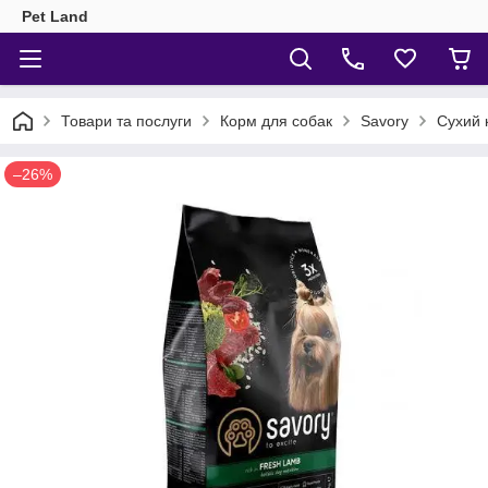
Pet Land
Товари та послуги
Корм для собак
Savory
Сухий к
–26%