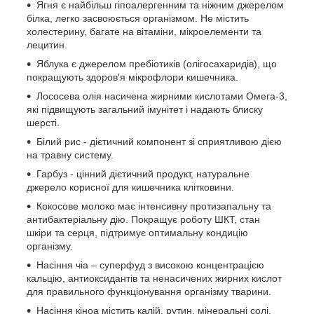
Ягня є найбільш гіпоалергенним та ніжним джерелом
білка, легко засвоюється організмом. Не містить
холестерину, багате на вітаміни, мікроелементи та
лецитин.
Яблука є джерелом пребіотиків (олігосахаридів), що
покращують здоров'я мікрофлори кишечника.
Лососева олія насичена жирними кислотами Омега-3,
які підвищують загальний імунітет і надають блиску
шерсті.
Білий рис - дієтичний компонент зі сприятливою дією
на травну систему.
Гарбуз - цінний дієтичний продукт, натуральне
джерело корисної для кишечника клітковини.
Кокосове молоко має інтенсивну протизапальну та
антибактеріальну дію. Покращує роботу ШКТ, стан
шкіри та серця, підтримує оптимальну кондицію
організму.
Насіння чіа – суперфуд з високою концентрацією
кальцію, антиоксидантів та ненасичених жирних кислот
для правильного функціонування організму тварини.
Насіння кіноа містить калій, рутин, мінеральні солі,