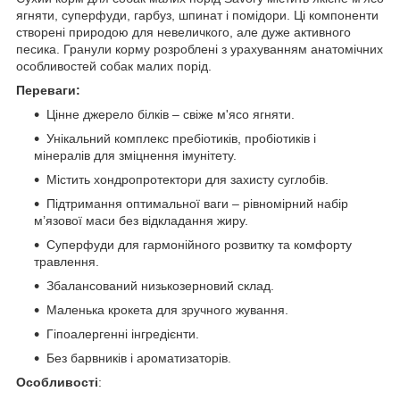
ягняти, суперфуди, гарбуз, шпинат і помідори. Ці компоненти
створені природою для невеличкого, але дуже активного
песика. Гранули корму розроблені з урахуванням анатомічних
особливостей собак малих порід.
Переваги:
Цінне джерело білків – свіже м'ясо ягняти.
Унікальний комплекс пребіотиків, пробіотиків і
мінералів для зміцнення імунітету.
Містить хондропротектори для захисту суглобів.
Підтримання оптимальної ваги – рівномірний набір
м’язової маси без відкладання жиру.
Суперфуди для гармонійного розвитку та комфорту
травлення.
Збалансований низькозерновий склад.
Маленька крокета для зручного жування.
Гіпоалергенні інгредієнти.
Без барвників і ароматизаторів.
Особливості
: