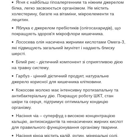
Ягня є найбільш гіпоалергенним та ніжним джерелом
білка, легко засвоюється організмом. Не містить
холестерину, багате на вітаміни, мікроелементи та
лецитин.
Яблука є джерелом пребіотиків (олігосахаридів), що
покращують здоров'я мікрофлори кишечника.
Лососева олія насичена жирними кислотами Омега-3,
які підвищують загальний імунітет і надають блиску
шерсті.
Білий рис - дієтичний компонент зі сприятливою дією
на травну систему.
Гарбуз - цінний дієтичний продукт, натуральне
джерело корисної для кишечника клітковини.
Кокосове молоко має інтенсивну протизапальну та
антибактеріальну дію. Покращує роботу ШКТ, стан
шкіри та серця, підтримує оптимальну кондицію
організму.
Насіння чіа – суперфуд з високою концентрацією
кальцію, антиоксидантів та ненасичених жирних кислот
для правильного функціонування організму тварини.
Насіння кіноа містить калій, рутин, мінеральні солі,