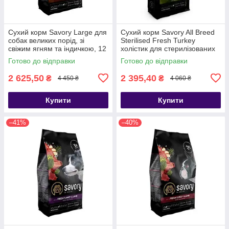
Сухий корм Savory Large для
Сухий корм Savory All Breed
собак великих порід, зі
Sterilised Fresh Turkey
свіжим ягням та індичкою, 12
холістик для стерилізованих
кг
собак усіх порід зі свіжою
Готово до відправки
Готово до відправки
індичкою 12 кг
2 625,50
2 395,40
₴
₴
4 450 ₴
4 060 ₴
Купити
Купити
–41%
–40%