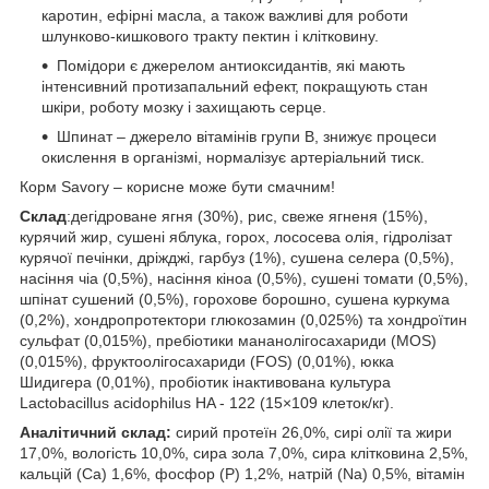
каротин, ефірні масла, а також важливі для роботи
шлунково-кишкового тракту пектин і клітковину.
Помідори є джерелом антиоксидантів, які мають
інтенсивний протизапальний ефект, покращують стан
шкіри, роботу мозку і захищають серце.
Шпинат – джерело вітамінів групи В, знижує процеси
окислення в організмі, нормалізує артеріальний тиск.
Корм Savory – корисне може бути смачним!
Склад
:дегідроване ягня (30%), рис, свеже ягненя (15%),
курячий жир, сушені яблука, горох, лососева олія, гідролізат
курячої печінки, дріжджі, гарбуз (1%), сушена селера (0,5%),
насіння чіа (0,5%), насіння кіноа (0,5%), сушені томати (0,5%),
шпінат сушений (0,5%), горохове борошно, сушена куркума
(0,2%), хондропротектори глюкозамин (0,025%) та хондроїтин
сульфат (0,015%), пребіотики мананолігосахариди (MOS)
(0,015%), фруктоолігосахариди (FOS) (0,01%), юкка
Шидигера (0,01%), пробіотик інактивована культура
Lactobacillus acidophilus HA - 122 (15×109 клеток/кг).
Аналітичний склад:
сирий протеїн 26,0%, сирі олії та жири
17,0%, вологість 10,0%, сира зола 7,0%, сира клітковина 2,5%,
кальцій (Ca) 1,6%, фосфор (P) 1,2%, натрій (Na) 0,5%, вітамін