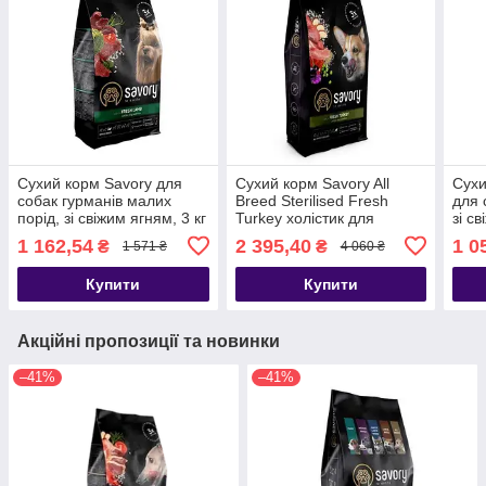
Сухий корм Savory для
Сухий корм Savory All
Сухи
собак гурманів малих
Breed Sterilised Fresh
для 
порід, зі свіжим ягням, 3 кг
Turkey холістик для
зі с
стерилізованих собак усіх
інди
1 162,54
2 395,40
1 0
₴
₴
1 571 ₴
4 060 ₴
порід зі свіжою індичкою
12 кг
Купити
Купити
Акційні пропозиції та новинки
–41%
–41%