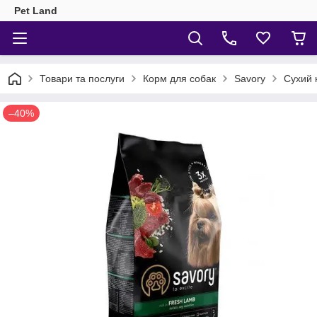
Pet Land
Товари та послуги
Корм для собак
Savory
Сухий к
–40%