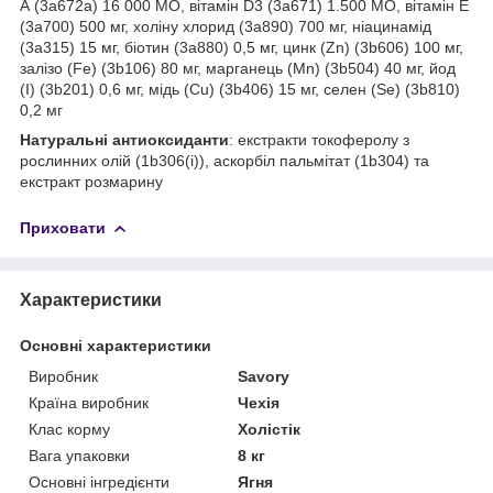
А (3a672a) 16 000 МО, вітамін D3 (3a671) 1.500 МО, вітамін Е
(3a700) 500 мг, холіну хлорид (3a890) 700 мг, ніацинамід
(3a315) 15 мг, біотин (3a880) 0,5 мг, цинк (Zn) (3b606) 100 мг,
залізо (Fe) (3b106) 80 мг, марганець (Mn) (3b504) 40 мг, йод
(I) (3b201) 0,6 мг, мідь (Cu) (3b406) 15 мг, селен (Se) (3b810)
0,2 мг
Натуральні антиоксиданти
: екстракти токоферолу з
рослинних олій (1b306(i)), аскорбіл пальмітат (1b304) та
екстракт розмарину
Приховати
Характеристики
Основні характеристики
Виробник
Savory
Країна виробник
Чехія
Клас корму
Холістік
Вага упаковки
8 кг
Основні інгредієнти
Ягня