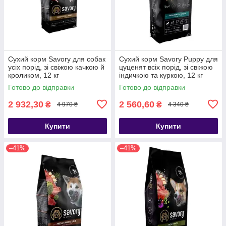
Сухий корм Savory для собак
Сухий корм Savory Puppy для
усіх порід, зі свіжою качкою й
цуценят всіх порід, зі свіжою
кроликом, 12 кг
індичкою та куркою, 12 кг
Готово до відправки
Готово до відправки
2 932,30
2 560,60
₴
₴
4 970 ₴
4 340 ₴
Купити
Купити
–41%
–41%