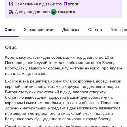
Замовлення під захистом
Доступна доставка
Опис
Характеристики
Доставка
Оплата
Умови п
Опис
Корм класу холістик для собак малих порід вагою до 10 кг.
Повнораціонний сухий корм для собак малих порід Savory
пробудить у вашого улюбленця ту життєву енергію, про яку він
навіть сам ще не знав.
Ексклюзивна рецептура корму була розроблена досвідченими
європейськими спеціалістами з харчування домашніх тварин.
Використовуючи холістичний підхід, вдалося створити
біологічно відповідний, здоровий раціон для собак, який є
корисним і смачним настільки, що лапки оближеш. Поєднання
добірних натуральних інгредієнтів дає можливість піклуватися
про здоров’я чотирилапого, а вишуканий смак – дарувати
йому насолоду від щоденного споживання корму Savory.
Сухий корм для собак малих порід Savory містить якісне м’ясо