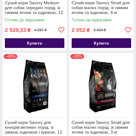
Сухий корм Savory Medium
Сухий корм Savory Small для
для собак середніх порід, зі
собак малих порід, зі свіжим
свіжим ягням та індичкою, 12
ягням та індичкою, 8 кг
кг
Готово до відправки
Готово до відправки
2 529,33
2 052
₴
₴
4 287 ₴
3 420 ₴
Купити
Купити
–40%
–26%
Сухий корм Savory для
Сухий корм Savory Small для
юніорів великих порід, зі
собак малих порід, зі свіжим
свіжою індичкою і куркою, 12
ягням та індичкою, 3 кг