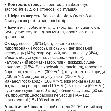
Контроль стресу.
L-триптофан забезпечує
заспокійливу дію в стресових ситуаціях
Шкіра та шерсть.
Велика кількість Омега-3 для
блискучої шерсті та здорової шкіри
Імунітет.
Пробіотики та антиоксиданти зміцнюють
імунну систему та підтримують здоров'я органів
травлення
Склад:
лосось (36%) (дегідрований лосось,
гідролізований лосось), рис (26%), дегідрований
оселедець (14%), жир курячий, насіння льону (4%),
м'якоть яблука сушена, лососева олія (3%),
натуральний ароматизатор, пивні дріжджі, сушені
водорості (0,5%, Schizochytrium limacinum), горохове
борошно, глюкозамін (300 мг/кг), фруктоолігосахариди
(230 мг/кг), хондроїтину сульфат (230 мг/кг),
мананолігосахариди (180 мг/кг), юка Мохаве (180 мг/
кг), насіння розторопші (110 мг/кг), β-глюкани (60 мг/кг),
пустирник сушений (60 мг/кг), обліпиха сушена (60 мг/
кг), пробіотик Lactobacillus helveticus HA – 122
інактивовані (15х109 клітин/кг).
Аналітичний склад:
сирий протеїн 26,0%, сирий жир