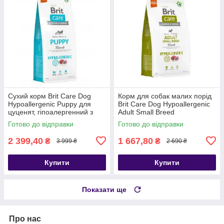
Сухий корм Brit Care Dog
Корм для собак малих порід
Hypoallergenic Puppy для
Brit Care Dog Hypoallergenic
цуценят, гіпоалергенний з
Adult Small Breed
ягням, 12 кг
гіпоалергенний з ягням, 7 кг
Готово до відправки
Готово до відправки
2 399,40
1 667,80
₴
₴
3 999 ₴
2 690 ₴
Купити
Купити
Показати ще
Про нас