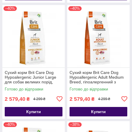
–40%
–40%
Сухий корм Brit Care Dog
Сухий корм Brit Care Dog
Hypoalergenic Junior Large
Hypoallergenic Adult Medium
для собак великих порід,
Breed, гіпоалергенний з
гіпоалергенний з ягням, 12 кг
ягням, 12 кг
Готово до відправки
Готово до відправки
2 579,40
2 579,40
₴
₴
4 299 ₴
4 299 ₴
Купити
Купити
–40%
–38%