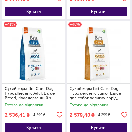
Купити
Купити
–41%
–40%
Сухий корм Brit Care Dog
Сухий корм Brit Care Dog
Hypoallergenic Adult Large
Hypoalergenic Junior Large
Breed, гіпоалергенний з
для собак великих порід,
ягням, 12 кг
гіпоалергенний з ягням, 12 кг
Готово до відправки
Готово до відправки
2 536,41
2 579,40
₴
₴
4 299 ₴
4 299 ₴
Купити
Купити