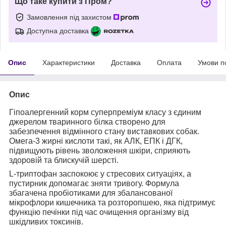
Що таке купити з Пром?
Замовлення під захистом
Доступна доставка
Опис
Характеристики
Доставка
Оплата
Умови п
Опис
Гіпоалергенний корм суперпреміум класу з єдиним
джерелом тваринного білка створено для
забезпечення відмінного стану виставкових собак.
Омега-3 жирні кислоти такі, як АЛК, ЕПК і ДГК,
підвищують рівень зволоження шкіри, сприяють
здоровій та блискучій шерсті.
L-триптофан заспокоює у стресових ситуаціях, а
пустирник допомагає зняти тривогу. Формула
збагачена пробіотиками для збалансованої
мікрофлори кишечника та розторопшею, яка підтримує
функцію печінки під час очищення організму від
шкідливих токсинів.