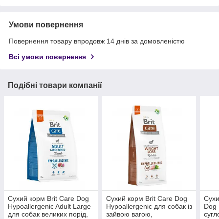
Умови повернення
Повернення товару впродовж 14 днів за домовленістю
Всі умови повернення
Подібні товари компанії
Сухий корм Brit Care Dog
Сухий корм Brit Care Dog
Сухи
Hypoallergenic Adult Large
Hypoallergenic для собак із
Dog 
для собак великих порід,
зайвою вагою,
сугл