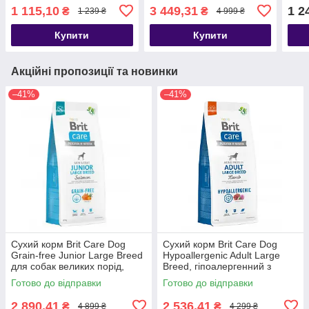
гіпоалергенний з ягням, 3
гіпоалергенний з
лосо
1 115,10
3 449,31
1 2
₴
₴
1 239 ₴
4 999 ₴
кг
кроликом, 12 кг
греч
Купити
Купити
Акційні пропозиції та новинки
–41%
–41%
Сухий корм Brit Care Dog
Сухий корм Brit Care Dog
Grain-free Junior Large Breed
Hypoallergenic Adult Large
для собак великих порід,
Breed, гіпоалергенний з
беззерновий з лососем, 12 кг
ягням, 12 кг
Готово до відправки
Готово до відправки
2 890,41
2 536,41
₴
₴
4 899 ₴
4 299 ₴