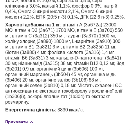
16,0%, вологість 10,0%, сира зола 5,8%, сира
клітковина 3,0%, кальцій 1,1%, фосфор 0,9%, натрій
0,4%, Омега-3 жирні кислоти 2,1%, Омега-6 жирні
кислоти 2,2%, EПК (20:5 n-3) 0,1%, ДГК (22:6 n-3) 0,25%.
Харчові добавки на 1 кг:
вітамін А (3a672a) 23000
МО, вітамін D3 (3a671) 1700 МО, вітамін Е (3a700) 550
мг, вітамін С (3a312) 350 мг, таурин (3a370) 1500 мг,
холіну хлорид (3a890) 1800 мг, L-карнітин (3a910) 300
мг, вітамін B1 (3a821) 3 мг, вітамін B2 (3a825i) 11 мг,
біотин (3a880) 4 мг, фолієва кислота (3a316) 1,4 мг,
вітамін B6 (3a831) 3 мг, кальцію-D-пантотенат (3a841)
30 мг, ніацинамід (3a315) 38 мг, вітамін B12 0,12 мг, йод
(3b201) 0,9 мг, органічний цинк (3b606) 100 мг,
органічний марганець (3b504) 45 мг, органічна мідь
(3b406) 20 мг, органічне залізо (3b106) 88 мг,
органічний селен (3b810) 0,18 мг. Містить схвалені ЄС
антиоксиданти: екстракти токоферолу з рослинної олії
(1b306(i)), аскорбілпальмітат (1b304) та екстракт
розмарину.
Енергетична цінність:
3830 ккал/кг.
Приховати