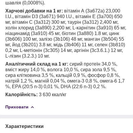
шавлія (0,0008%).
Харчові добавки на 1 кг:
вітамін А (3a672a) 23,000
I.U., вітамін D3 (3a671) 940 I.U., вітамін E (3a700) 650
мг, вітамін C (3a312) 300 мг, таурін (3a312) 2,400 мг,
холін хлорид (3a890) 2,200 мг, L-карнітин (3a910) 65 мг,
ніацинамід (3a910) 45 мг, біотин (3a880) 1.8 мг, цинк
(3b606) 100 мг, залізо (3b106) 48 мг, манган (3b504) 55
мг, йод (3b201) 3.8 мг, мідь (3b406) 11 мг, селен (3b810)
0,2 мг, L-метіонін (3c305) 14 мг, аргінін (3c3.6.1.) 12 мг,
L-лізин (3.2.3.) 10 мг.
Аналітичний склад на 1 кг:
сирий протеїн 34,0 %,
вміст жиру 14,0 %, волога 10,0 %, сира зола 9,5 %,
сира клітковина 3,5 %, кальцій 0,9 %, фосфор 0,8 %,
натрій 1,2 %, магній 0,04 %, омега-3 0,8 %, омега-6 1,7
%, EPA (20:5 n-3) 0,01 %, DHA (22:6 n-3) 0,2 %.
Калорійність:
3 630 ккал/кг
Приховати
Характеристики