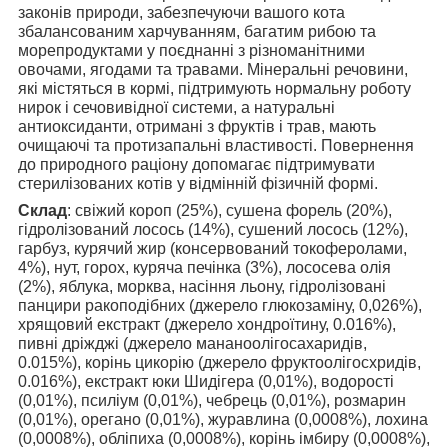
законів природи, забезпечуючи вашого кота
збалансованим харчуванням, багатим рибою та
морепродуктами у поєднанні з різноманітними
овочами, ягодами та травами. Мінеральні речовини,
які містяться в кормі, підтримують нормальну роботу
нирок і сечовивідної системи, а натуральні
антиоксиданти, отримані з фруктів і трав, мають
очищаючі та протизапальні властивості. Повернення
до природного раціону допомагає підтримувати
стерилізованих котів у відмінній фізичній формі.
Склад
: свіжий короп (25%), сушена форель (20%),
гідролізований лосось (14%), сушений лосось (12%),
гарбуз, курячий жир (консервований токоферолами,
4%), нут, горох, куряча печінка (3%), лососева олія
(2%), яблука, морква, насіння льону, гідролізовані
панцири ракоподібних (джерело глюкозаміну, 0,026%),
хрящовий екстракт (джерело хондроїтину, 0.016%),
пивні дріжджі (джерело мананоолігосахаридів,
0.015%), корінь цикорію (джерело фруктоолігосхридів,
0.016%), екстракт юки Шидігера (0,01%), водорості
(0,01%), псиліум (0,01%), чебрець (0,01%), розмарин
(0,01%), орегано (0,01%), журавлина (0,0008%), лохина
(0,0008%), обліпиха (0,0008%), корінь імбиру (0,0008%),