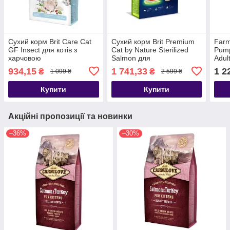
Сухий корм Brit Care Cat
Сухий корм Brit Premium
Farm
GF Insect для котів з
Cat by Nature Sterilized
Pump
харчовою
Salmon для
Adul
непереносимістю, з
стерилізованих котів, з
Безз
934,15
1 741,33
1 2
₴
₴
1 099 ₴
2 599 ₴
комахами та рибою, 2 кг
лососем, 8 кг
качк
котів
Купити
Купити
Акційні пропозиції та новинки
–36%
–30%