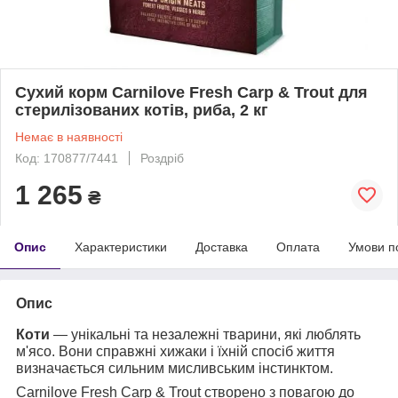
Сухий корм Carnilove Fresh Carp & Trout для
стерилізованих котів, риба, 2 кг
Немає в наявності
Код: 170877/7441
Роздріб
1 265
₴
Опис
Характеристики
Доставка
Оплата
Умови п
Опис
Коти
— унікальні та незалежні тварини, які люблять
м'ясо. Вони справжні хижаки і їхній спосіб життя
визначається сильним мисливським інстинктом.
Carnilove Fresh Carp & Trout створено з повагою до