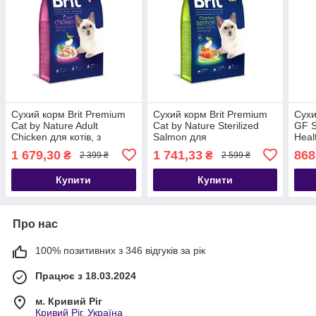
Сухий корм Brit Premium
Сухий корм Brit Premium
Сухи
Cat by Nature Adult
Cat by Nature Sterilized
GF S
Chicken для котів, з
Salmon для
Heal
куркою, 8 кг
стерилізованих котів, з
котів
1 679,30
1 741,33
868
₴
₴
2 399 ₴
2 599 ₴
лососем, 8 кг
Купити
Купити
Про нас
100% позитивних з 346 відгуків за рік
Працює з 18.03.2024
м. Кривий Ріг
Кривий Ріг, Україна