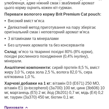
улюбленця, адже ніжний смак і звабливий аромат
цього корму оцінить кожен кіт-гурман.
Переваги вологого корму Brit Premium Cat pouch:
Високий вміст м’яса
Делікатний метод приготування на пару зберігає
оригінальний смак і неповторний аромат м'яса
З вітамінами та мінералами
Без штучних ароматів та без консервантів
Склад:
м’ясо та тваринні похідні 80% (8% курки),
похідні рослинного походження (0,4% інуліну),
мінерали.
Аналітичні компоненти:
сирий протеїн 8,5 %, вміст
жиру 3,0 %, сира зола 2,5 %, волога 82,0 %, сира
клітковина 1,0 %.
Харчові добавки на 1 кг:
вітамін D3 (E671) 250 МО,
вітамін Е1 (α-tocopherol) (3a700) 100 мг, цинк (3b606) 10
мг, марганець (E5) 2 мг, йод (3b201) 0,7 мг, мідь (E4) 0,2
мг, таурин (3a370) 450 мг, біотин 0,1 мг.
Приховати