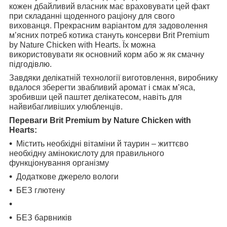
кожен дбайливий власник має враховувати цей факт
при складанні щоденного раціону для свого
вихованця. Прекрасним варіантом для задоволення
м’ясних потреб котика стануть консерви Brit Premium
by Nature Chicken with Hearts. Їх можна
використовувати як основний корм або ж як смачну
підгодівлю.
Завдяки делікатній технології виготовлення, виробнику
вдалося зберегти звабливий аромат і смак м’яса,
зробивши цей паштет делікатесом, навіть для
найвибагливіших улюбленців.
Переваги Brit Premium by Nature Chicken with
Hearts:
Містить необхідні вітаміни й таурин – життєво
необхідну амінокислоту для правильного
функціонування організму
Додаткове джерело вологи
БЕЗ глютену
БЕЗ барвників