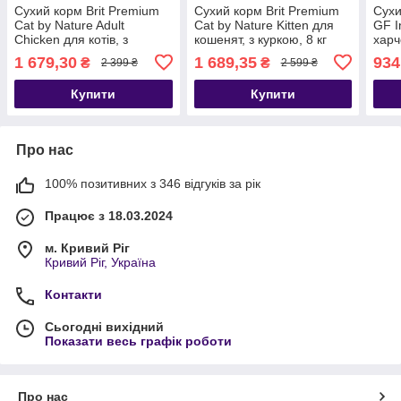
Сухий корм Brit Premium
Сухий корм Brit Premium
Сухи
Cat by Nature Adult
Cat by Nature Kitten для
GF I
Chicken для котів, з
кошенят, з куркою, 8 кг
хар
куркою, 8 кг
непе
1 679,30
1 689,35
934
₴
₴
2 399 ₴
2 599 ₴
кома
Купити
Купити
Про нас
100% позитивних з 346 відгуків за рік
Працює з 18.03.2024
м. Кривий Ріг
Кривий Ріг, Україна
Контакти
Сьогодні вихідний
Показати весь графік роботи
Про нас