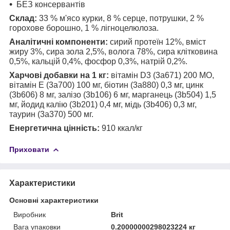
БЕЗ консервантів
Склад:
33 % м'ясо курки, 8 % серце, потрушки, 2 %
горохове борошно, 1 % лігноцелюлоза.
Аналітичні компоненти:
сирий протеїн 12%, вміст
жиру 3%, сира зола 2,5%, волога 78%, сира клітковина
0,5%, кальцій 0,4%, фосфор 0,3%, натрій 0,2%.
Харчові добавки на 1 кг:
вітамін D3 (3a671) 200 МО,
вітамін E (3a700) 100 мг, біотин (3a880) 0,3 мг, цинк
(3b606) 8 мг, залізо (3b106) 6 мг, марганець (3b504) 1,5
мг, йодид калію (3b201) 0,4 мг, мідь (3b406) 0,3 мг,
таурин (3a370) 500 мг.
Енергетична цінність:
910 ккал/кг
Приховати
Характеристики
Основні характеристики
Виробник
Brit
Вага упаковки
0.20000000298023224 кг