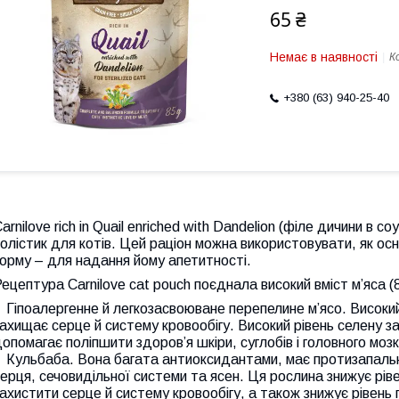
65 ₴
Немає в наявності
К
+380 (63) 940-25-40
arnilove rich in Quail enriched with Dandelion (філе дичини в с
олістик для котів. Цей раціон можна використовувати, як ос
орму – для надання йому апетитності.
ецептура Carnilove cat pouch поєднала високий вміст м’яса (8
Гіпоалергенне й легкозасвоюване перепелине м’ясо. Високи
ахищає серце й систему кровообігу. Високий рівень селену з
опомагає поліпшити здоров’я шкіри, суглобів і головного мозк
Кульбаба. Вона багата антиоксидантами, має протизапальні
ерця, сечовидільної системи та ясен. Ця рослина знижує рів
ахистити серце й систему кровообігу, а також знижує рівень г