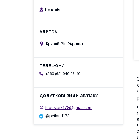
Наталiя
Кривий Ріг, Україна
+380 (63) 940-25-40
C
х
к
Р
foodstark178@gmail.com
з
@petland178
д
с
з