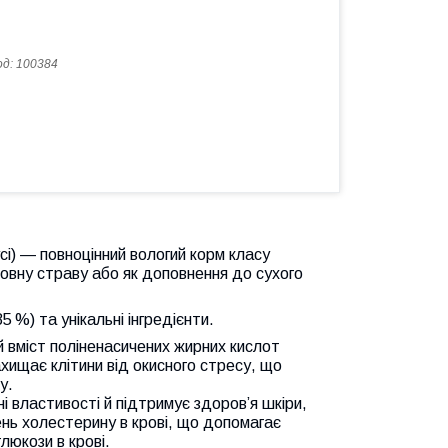
од:
100384
оусі) — повноцінний вологий корм класу
новну страву або як доповнення до сухого
5 %) та унікальні інгредієнти.
й вміст поліненасичених жирних кислот
ахищає клітини від окисного стресу, що
у.
 властивості й підтримує здоров’я шкіри,
ень холестерину в крові, що допомагає
люкози в крові.