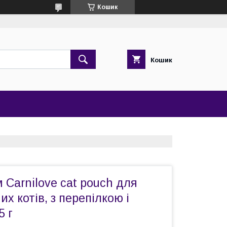
Кошик
Кошик
 Carnilove cat pouch для
х котів, з перепілкою і
5 г