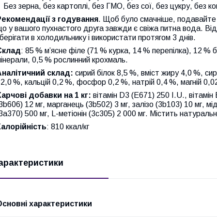
Без зерна, без картоплі, без ГМО, без сої, без цукру, без ко
Рекомендації з годування
. Щоб було смачніше, подавайте 
о у вашого пухнастого друга завжди є свіжа питна вода. Ві
берігати в холодильнику і використати протягом 3 днів.
Склад
: 85 % м’ясне філе (71 % курка, 14 % перепілка), 12 % 
інерали, 0,5 % рослинний крохмаль.
Аналітичний склад:
сирий білок 8,5 %, вміст жиру 4,0 %, сир
2,0 %, кальцій 0,2 %, фосфор 0,2 %, натрій 0,4 %, магній 0,0
Харчові добавки на 1 кг:
вітамін D3 (E671) 250 I.U., вітамін 
3b606) 12 мг, марганець (3b502) 3 мг, залізо (3b103) 10 мг, мі
3a370) 500 мг, L-метіонін (3c305) 2 000 мг. Містить натураль
Калорійність
: 810 ккал/кг
арактеристики
Основні характеристики