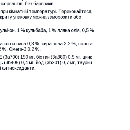
нсервантів, без барвників.
при кімнатній температурі. Переконайтеся,
дкриту упаковку можна заморозити або
бульйон, 1 % кульбаба, 1 % лляна олія, 0,5 %
а клітковина 0,8 %, сира зола 2,2 %, волога
2 %, Омега-3 0,2 %.
E (3a700) 150 мг, біотин (3a880) 0,5 мг, цинк
дь (3b405) 0,4 мг, йод (3b201) 0,7 мг, таурин
ні антиоксиданти.