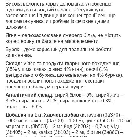
Висока вологість корму допомагає улюбленцю
підтримувати водний баланс, аби уникнути
засолювання і підвищення концентрації сечі, що
допомагає уникати проблем із сечовивідними
шляхами.
Ягня – легкозасвоюване джерело білка, не містить
холестерину та багате на мікроелементи.
Буряк – дуже корисний для правильної роботи
кишківника.
Склад:
м'ясо та продукти тваринного походження
(85% у шматочках, з яких 4% ягня), овочі (1%
дегідрованого буряка, що еквівалентно 4% буряка),
продукти рослинного походження, екстракт
рослинного білка, мінерали, цукри.
Аналітичний склад:
сирий білок – 9%, сирий жир –
3,5%, сира зола – 2,1%, сира клітковина – 0,3%,
вологість – 83%.
Добавки на 1кг. Харчові добавки:
таурин (3а370) –
1000 мг, вітамін Е (3а700) – 100 мг, цинк (3b603) – 10 мг,
марганець (3b503) – 2 мг, йод (3b202) – 0,7 мг, мідь
(3b405) – 2 мг, залізо (3b103) – 2 мг, біотин (3а880) –