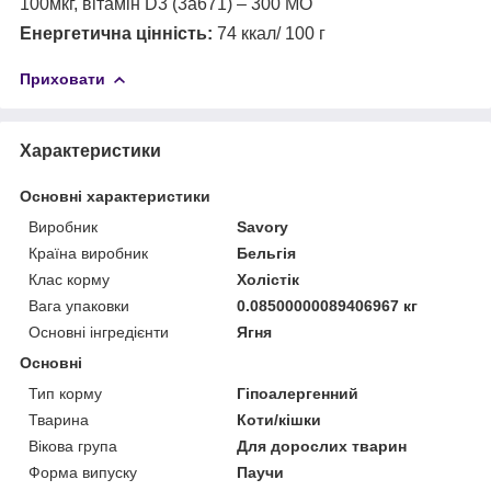
100мкг, вітамін D3 (3a671) – 300 МО
Енергетична цінність:
74 ккал/ 100 г
Приховати
Характеристики
Основні характеристики
Виробник
Savory
Країна виробник
Бельгія
Клас корму
Холістік
Вага упаковки
0.08500000089406967 кг
Основні інгредієнти
Ягня
Основні
Тип корму
Гіпоалергенний
Тварина
Коти/кішки
Вікова група
Для дорослих тварин
Форма випуску
Паучи