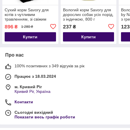
Сухий корм Savory для
Вологий корм Savory для
Воло
котів з чутливим
дорослих собак усіх порід,
by N
травленням, зі свіжим
з індичкою, 800 г
з гр
ягням та індичкою, 2 кг
896
237
123
₴
₴
1 280 ₴
Купити
Купити
Про нас
100% позитивних з 349 відгуків за рік
Працює з 18.03.2024
м. Кривий Ріг
Кривий Ріг, Україна
Контакти
Сьогодні вихідний
Показати весь графік роботи