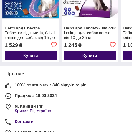
НексГард Спектра
НексГард Таблетки від бліх
Некс
Таблетки від глистів, бліх і
і кліщів для собак вагою
Табле
кліщів для собак від 15 до
від 10 до 25 кг
кліщ
30 кг
3,5 к
1 529
1 245
1 1
₴
₴
Купити
Купити
Про нас
100% позитивних з 346 відгуків за рік
Працює з 18.03.2024
м. Кривий Ріг
Кривий Ріг, Україна
Контакти
Сьогодні вихідний