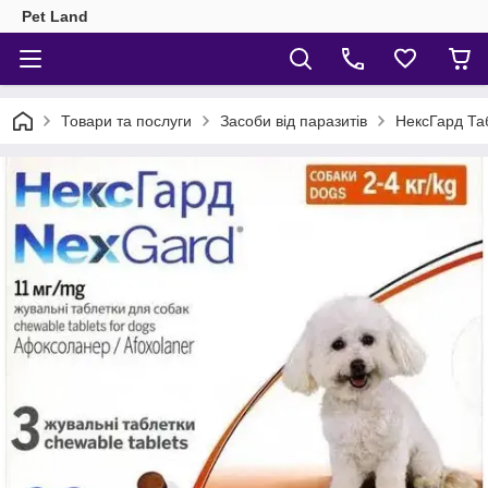
Pet Land
Товари та послуги
Засоби від паразитів
НексГард Табл