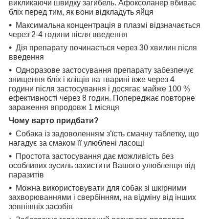
викликаючи швидку загибель. Афоксоланер вбиває
бліх перед тим, як вони відкладуть яйця
Максимальна концентрація в плазмі відзначається
через 2-4 години після введення
Дія препарату починається через 30 хвилин після
введення
Одноразове застосування препарату забезпечує
знищення бліх і кліщів на тварині вже через 4
години після застосування і досягає майже 100 %
ефективності через 8 годин. Попереджає повторне
зараження впродовж 1 місяця
Чому варто придбати?
Собака із задоволенням з'їсть смачну таблетку, що
нагадує за смаком її улюблені ласощі
Простота застосування дає можливість без
особливих зусиль захистити Вашого улюбленця від
паразитів
Можна використовувати для собак зі шкірними
захворюваннями і свербінням, на відміну від інших
зовнішніх засобів