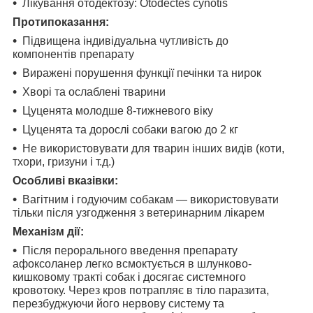
Лікування отодектозу: Otodectes cynotis
Протипоказання:
Підвищена індивідуальна чутливість до
компонентів препарату
Виражені порушення функції печінки та нирок
Хворі та ослаблені тварини
Цуценята молодше 8-тижневого віку
Цуценята та дорослі собаки вагою до 2 кг
Не використовувати для тварин інших видів (коти,
тхори, гризуни і т.д.)
Особливі вказівки:
Вагітним і годуючим собакам — використовувати
тільки після узгодження з ветеринарним лікарем
Механізм дії:
Після перорального введення препарату
афоксоланер легко всмоктується в шлунково-
кишковому тракті собак і досягає системного
кровотоку. Через кров потрапляє в тіло паразита,
перезбуджуючи його нервову систему та