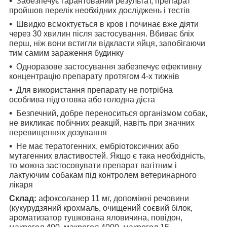
Забезпечує гарантований результат, препарат
пройшов перелік необхідних досліджень і тестів
Швидко всмоктується в кров і починає вже діяти
через 30 хвилин після застосування. Вбиває бліх
перш, ніж вони встигли відкласти яйця, запобігаючи
тим самим зараження будинку
Одноразове застосування забезпечує ефективну
концентрацію препарату протягом 4-х тижнів
Для використання препарату не потрібна
особлива підготовка або голодна дієта
Безпечний, добре переноситься організмом собак,
не викликає побічних реакцій, навіть при значних
перевищеннях дозування
Не має тератогенних, ембріотоксичних або
мутагенних властивостей. Якщо є така необхідність,
то можна застосовувати препарат вагітним і
лактуючим собакам під контролем ветеринарного
лікаря
Склад:
афоксоланер 11 мг, допоміжні речовини
(кукурудзяний крохмаль, очищений соєвий білок,
ароматизатор тушкована яловичина, повідон,