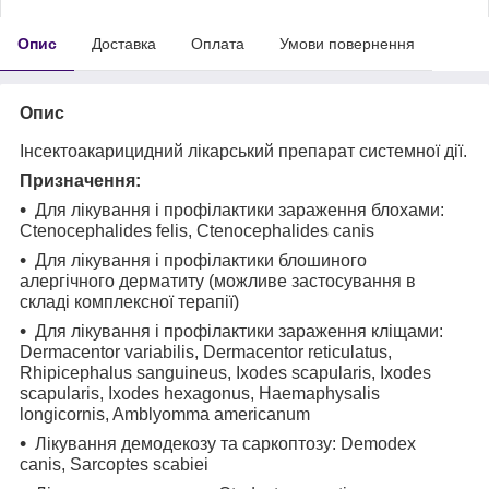
Опис
Доставка
Оплата
Умови повернення
Опис
Інсектоакарицидний лікарський препарат системної дії.
Призначення:
Для лікування і профілактики зараження блохами:
Ctenocephalides felis, Ctenocephalides canis
Для лікування і профілактики блошиного
алергічного дерматиту (можливе застосування в
складі комплексної терапії)
Для лікування і профілактики зараження кліщами:
Dermacentor variabilis, Dermacentor reticulatus,
Rhipicephalus sanguineus, Ixodes scapularis, Ixodes
scapularis, Ixodes hexagonus, Haemaphysalis
longicornis, Amblyomma americanum
Лікування демодекозу та саркоптозу: Demodex
canis, Sarcoptes scabiei