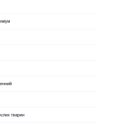
еміум
генний
слих тварин