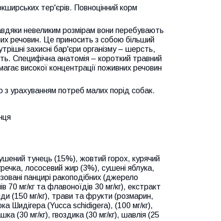
ркширських тер'єрів. Повноцінний корм
Завдяки невеликим розмірам вони перебувають
их речовин. Це приносить з собою більший
трішні захисні бар'єри організму – шерсть,
сть. Специфічна анатомія – короткий травний
магає високої концентрації поживних речовин
но з урахуванням потреб малих порід собак.
нця
ушений тунець (15%), жовтий горох, курячий
гречка, лососевий жир (3%), сушені яблука,
ізовані панцирі ракоподібних (джерело
ів 70 мг/кг та флавоноїдів 30 мг/кг), екстракт
и (150 мг/кг), трави та фрукти (розмарин,
ка Шидігера (Yucca schidigera), (100 мг/кг),
ашка (30 мг/кг), гвоздика (30 мг/кг), шавлія (25