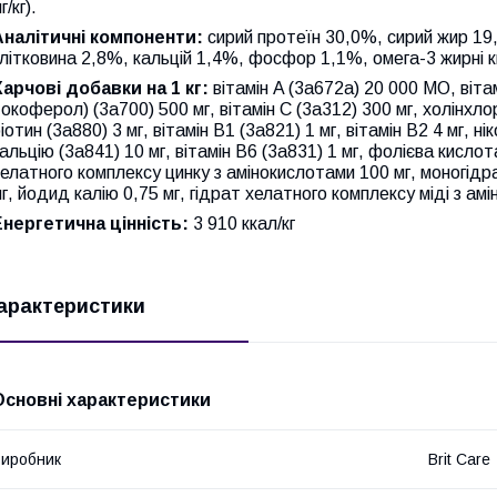
г/кг).
Аналітичні компоненти:
сирий протеїн 30,0%, сирий жир 19
літковина 2,8%, кальцій 1,4%, фосфор 1,1%, омега-3 жирні 
Харчові добавки на 1 кг:
вітамін A (3a672a) 20 000 МО, вітам
окоферол) (3a700) 500 мг, вітамін C (3a312) 300 мг, холінхло
іотин (3a880) 3 мг, вітамін B1 (3a821) 1 мг, вітамін B2 4 мг, 
альцію (3a841) 10 мг, вітамін B6 (3a831) 1 мг, фолієва кислота
елатного комплексу цинку з амінокислотами 100 мг, моногідр
г, йодид калію 0,75 мг, гідрат хелатного комплексу міді з амі
Енергетична цінність:
3 910 ккал/кг
арактеристики
Основні характеристики
иробник
Brit Care