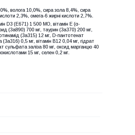
,0%, волога 10,0%, сира зола 8,4%, сира
кислоти 2,3%, омега-6 жирні кислоти 2,7%.
ін D3 (E671) 1 500 МО, вітамін E (α-
рид (3a890) 700 мг, таурин (3a370) 200 мг,
нікотинамід (3a315) 12 мг, D-пантотенат
 (3a316) 0,5 мг, вітамін B12 0,04 мг, гідрат
ат сульфата заліза 80 мг, оксид марганцю 40
нокислотами 15 мг, селен 0,2 мг.