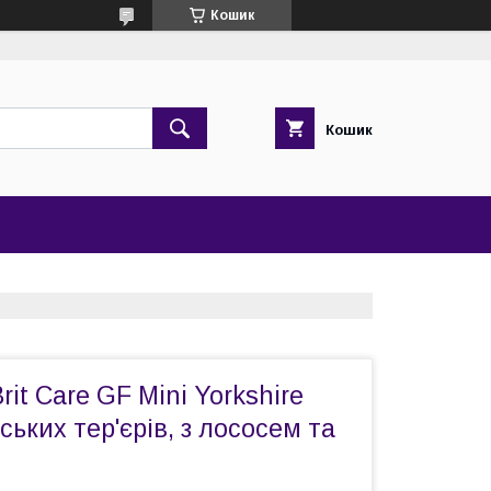
Кошик
Кошик
it Care GF Mini Yorkshire
ьких тер'єрів, з лососем та