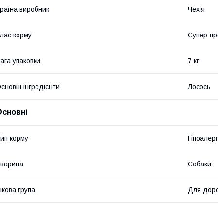
раїна виробник
Чехія
лас корму
Супер-пр
ага упаковки
7 кг
сновні інгредієнти
Лосось
Основні
ип корму
Гіпоалер
варина
Собаки
ікова група
Для доро