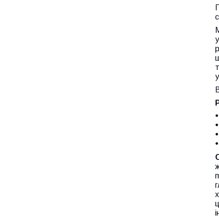
Г
с
М
р
ш
т
у
B
Р
ж
п
г
х
ц
і