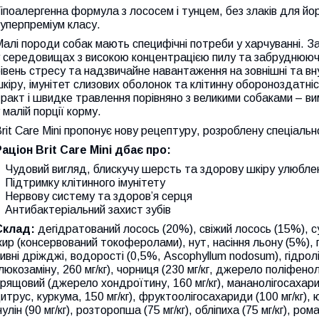
іпоалергенна формула з лососем і тунцем, без злаків для йо
уперпреміум класу.
алі породи собак мають специфічні потреби у харчуванні. 
у середовищах з високою концентрацією пилу та забруднююч
івень стресу та надзвичайне навантаження на зовнішні та вну
кіру, імунітет слизових оболонок та клітинну обороноздатні
ракт і швидке травлення порівняно з великими собаками – ви
 малій порції корму.
rit Care Mini пропонує нову рецептуру, розроблену спеціаль
аціон Brit Care Mini дбає про:
Чудовий вигляд, блискучу шерсть та здорову шкіру улюбле
Підтримку клітинного імунітету
Нервову систему та здоров’я серця
Антибактеріальний захист зубів
Склад:
дегідратований лосось (20%), свіжий лосось (15%), с
ир (консервований токоферолами), нут, насіння льону (5%), 
ивні дріжджі, водорості (0,5%, Ascophyllum nodosum), гідрол
люкозаміну, 260 мг/кг), чорниця (230 мг/кг, джерело поліфенол
рящовий (джерело хондроїтину, 160 мг/кг), мананолігосахарид
итрус, куркума, 150 мг/кг), фруктоолігосахариди (100 мг/кг), ю
нулін (90 мг/кг), розторопша (75 мг/кг), обліпиха (75 мг/кг), ром