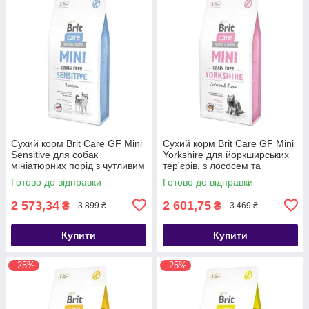
Сухий корм Brit Care GF Mini
Сухий корм Brit Care GF Mini
Sensitive для собак
Yorkshire для йоркширських
мініатюрних порід з чутливим
тер'єрів, з лососем та
травленням, з олениною, 7 кг
тунцем, 7 кг
Готово до відправки
Готово до відправки
2 573,34
2 601,75
₴
₴
3 899 ₴
3 469 ₴
Купити
Купити
–25%
–25%