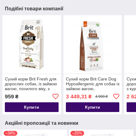
Подібні товари компанії
Сухий корм Brit Fresh для
Сухий корм Brit Care Dog
Сухи
дорослих собак, із зайвою
Hypoallergenic для собак із
доро
вагою, похилого віку, з
зайвою вагою,
з ку
індичкою та горохом, 2,5
гіпоалергенний з
кг
959
3 449,31
2 6
₴
₴
4 999 ₴
кг
кроликом, 12 кг
Купити
Купити
Акційні пропозиції та новинки
–34%
–25%