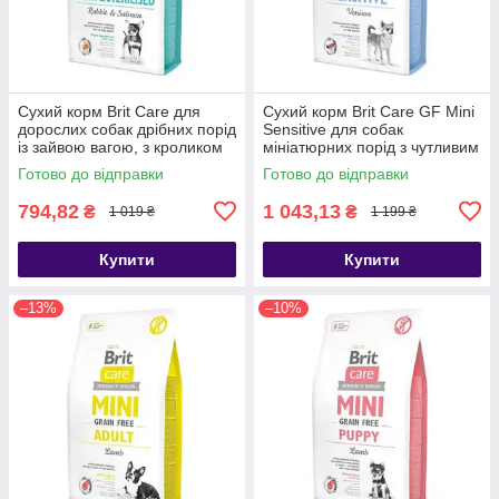
Сухий корм Brit Care для
Сухий корм Brit Care GF Mini
дорослих собак дрібних порід
Sensitive для собак
із зайвою вагою, з кроликом
мініатюрних порід з чутливим
та лососем, 2 кг
травленням, з олениною, 2 кг
Готово до відправки
Готово до відправки
794,82
1 043,13
₴
₴
1 019 ₴
1 199 ₴
Купити
Купити
–13%
–10%