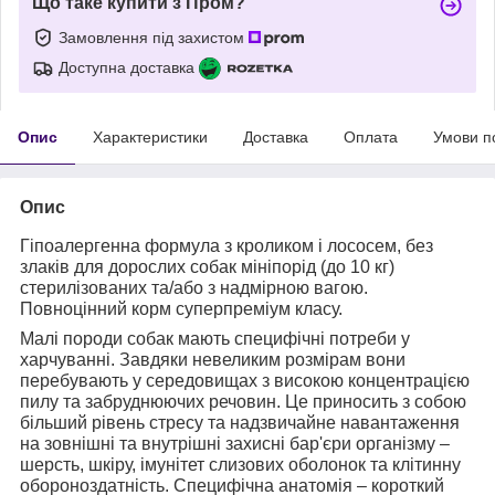
Що таке купити з Пром?
Замовлення під захистом
Доступна доставка
Опис
Характеристики
Доставка
Оплата
Умови п
Опис
Гіпоалергенна формула з кроликом і лососем, без
злаків для дорослих собак мініпорід (до 10 кг)
стерилізованих та/або з надмірною вагою.
Повноцінний корм суперпреміум класу.
Малі породи собак мають специфічні потреби у
харчуванні. Завдяки невеликим розмірам вони
перебувають у середовищах з високою концентрацією
пилу та забруднюючих речовин. Це приносить з собою
більший рівень стресу та надзвичайне навантаження
на зовнішні та внутрішні захисні бар'єри організму –
шерсть, шкіру, імунітет слизових оболонок та клітинну
обороноздатність. Специфічна анатомія – короткий