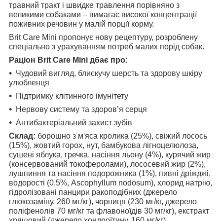
травний тракт і швидке травлення порівняно з
великими собаками – вимагає високої концентрації
поживних речовин у малій порції корму.
Brit Care Mini пропонує нову рецептуру, розроблену
спеціально з урахуванням потреб малих порід собак.
Раціон Brit Care Mini дбає про:
Чудовий вигляд, блискучу шерсть та здорову шкіру
улюбленця
Підтримку клітинного імунітету
Нервову систему та здоров’я серця
Антибактеріальний захист зубів
Склад:
борошно з м'яса кролика (25%), свіжий лосось
(15%), жовтий горох, нут, бамбукова лігноцелюлоза,
сушені яблука, гречка, насіння льону (4%), курячий жир
(консервований токоферолами), лососевий жир (2%),
лушпиння та насіння подорожника (1%), пивні дріжджі,
водорості (0,5%, Ascophyllum nodosum), хлорид натрію,
гідролізовані панцири ракоподібних (джерело
глюкозаміну, 260 мг/кг), чорниця (230 мг/кг, джерело
поліфенолів 70 мг/кг та флавоноїдів 30 мг/кг), екстракт
хрящовий (джерело хондроїтину, 160 мг/кг),