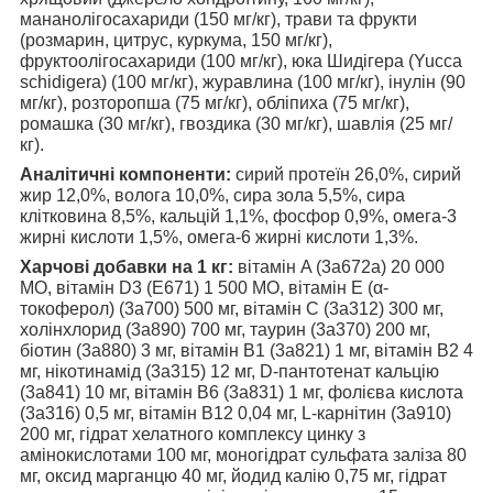
мананолігосахариди (150 мг/кг), трави та фрукти
(розмарин, цитрус, куркума, 150 мг/кг),
фруктоолігосахариди (100 мг/кг), юка Шидігера (Yucca
schidigera) (100 мг/кг), журавлина (100 мг/кг), інулін (90
мг/кг), розторопша (75 мг/кг), обліпиха (75 мг/кг),
ромашка (30 мг/кг), гвоздика (30 мг/кг), шавлія (25 мг/
кг).
Аналітичні компоненти:
сирий протеїн 26,0%, сирий
жир 12,0%, волога 10,0%, сира зола 5,5%, сира
клітковина 8,5%, кальцій 1,1%, фосфор 0,9%, омега-3
жирні кислоти 1,5%, омега-6 жирні кислоти 1,3%.
Харчові добавки на 1 кг:
вітамін A (3a672a) 20 000
МО, вітамін D3 (E671) 1 500 МО, вітамін E (α-
токоферол) (3a700) 500 мг, вітамін C (3a312) 300 мг,
холінхлорид (3a890) 700 мг, таурин (3a370) 200 мг,
біотин (3a880) 3 мг, вітамін B1 (3a821) 1 мг, вітамін B2 4
мг, нікотинамід (3a315) 12 мг, D-пантотенат кальцію
(3a841) 10 мг, вітамін B6 (3a831) 1 мг, фолієва кислота
(3a316) 0,5 мг, вітамін B12 0,04 мг, L-карнітин (3a910)
200 мг, гідрат хелатного комплексу цинку з
амінокислотами 100 мг, моногідрат сульфата заліза 80
мг, оксид марганцю 40 мг, йодид калію 0,75 мг, гідрат