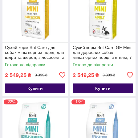
Сухий корм Brit Care для
Сухий корм Brit Care GF Mini
собак мініатюрних порід, для
для дорослих собак
шкіри та шерсті, з лососем та
мініатюрних порід, з ягням, 7
оселедцем, 7 кг
кг
Готово до відправки
Готово до відправки
2 549,25
2 549,25
₴
₴
3 399 ₴
3 399 ₴
Купити
Купити
–22%
–13%