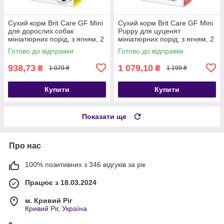
Сухий корм Brit Care GF Mini
Сухий корм Brit Care GF Mini
для дорослих собак
Puppy для цуценят
мініатюрних порід, з ягням, 2
мініатюрних порід, з ягням, 2
кг
кг
Готово до відправки
Готово до відправки
938,73
1 079,10
₴
₴
1 079 ₴
1 199 ₴
Купити
Купити
Показати ще
Про нас
100% позитивних з 346 відгуків за рік
Працює з 18.03.2024
м. Кривий Ріг
Кривий Ріг, Україна