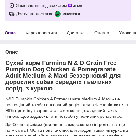
Замовлення під захистом
Доступна доставка
Опис
Характеристики
Доставка
Оплата
Умови п
Опис
Сухий корм Farmina N & D Grain Free
Pumpkin Dog Chicken & Pomegranate
Adult Medium & Maxi беззерновий для
дорослих собак середніх і великих
порід, з куркою
N&D Pumpkin Chicken & Pomegranate Medium & Maxi - це
повноцінний та збалансований раціон для всіх етапів життя з
96% протеїну тваринного походження, складений таким
чином, щоб задовольнити потреби у поживних речовинах.
Зроблено зі свіжих (ніколи не заморожених) інгредієнтів, що
не містять ГМО та призначених для людей, таких як курка на