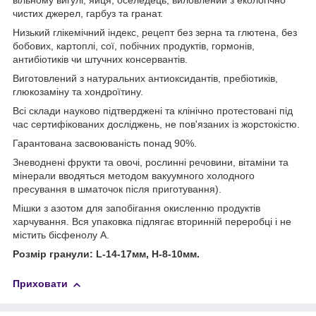
вільному вигулі, яйця, оселедець, виловлений з екологічно
чистих джерел, гарбуз та гранат.
Низький глікемічний індекс, рецепт без зерна та глютена, без
бобових, картоплі, сої, побічних продуктів, гормонів,
антибіотиків чи штучних консервантів.
Виготовлений з натуральних антиоксидантів, пребіотиків,
глюкозаміну та хондроїтину.
Всі склади науково підтверджені та клінічно протестовані під
час сертифікованих досліджень, не пов'язаних із жорстокістю.
Гарантована засвоюваність понад 90%.
Зневоднені фрукти та овочі, рослинні речовини, вітаміни та
мінерали вводяться методом вакуумного холодного
пресування в шматочок після приготування).
Мішки з азотом для запобігання окисленню продуктів
харчування. Вся упаковка підлягає вторинній переробці і не
містить бісфенолу А.
Розмір гранули: L-14-17мм, H-8-10мм.
Приховати