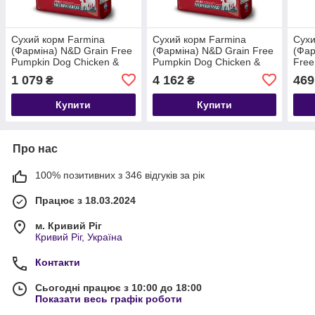
Сухий корм Farmina
Сухий корм Farmina
Сухи
(Фарміна) N&D Grain Free
(Фарміна) N&D Grain Free
(Фар
Pumpkin Dog Chicken &
Pumpkin Dog Chicken &
Free
Pomegranate Adult Medium
Pomegranate Adult Medium
& Po
1 079
4 162
469
₴
₴
& Maxi беззерновий для
& Maxi беззерновий для
для 
дорослих собак
дорослих собак
порі
Купити
Купити
Про нас
100% позитивних з 346 відгуків за рік
Працює з 18.03.2024
м. Кривий Ріг
Кривий Ріг, Україна
Контакти
Сьогодні працює з 10:00 до 18:00
Показати весь графік роботи