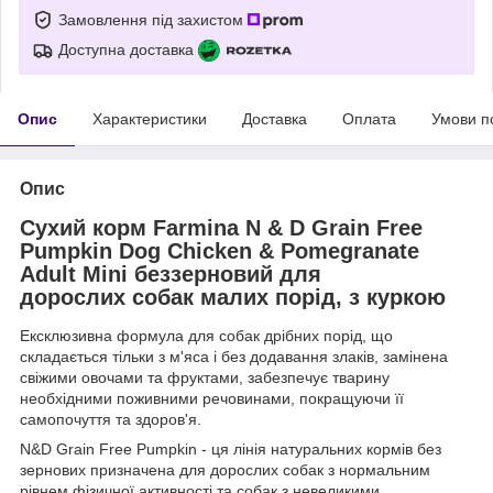
Замовлення під захистом
Доступна доставка
Опис
Характеристики
Доставка
Оплата
Умови п
Опис
Сухий корм Farmina N & D Grain Free
Pumpkin Dog Chicken & Pomegranate
Adult Mini беззерновий для
дорослих собак малих порід, з куркою
Ексклюзивна формула для собак дрібних порід, що
складається тільки з м'яса і без додавання злаків, замінена
свіжими овочами та фруктами, забезпечує тварину
необхідними поживними речовинами, покращуючи її
самопочуття та здоров'я.
N&D Grain Free Pumpkin - ця лінія натуральних кормів без
зернових призначена для дорослих собак з нормальним
рівнем фізичної активності та собак з невеликими