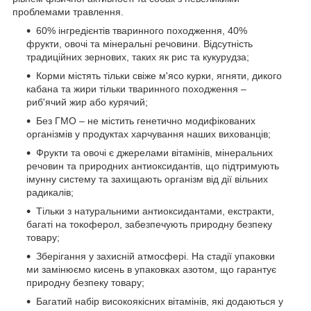
проблемами травлення.
60% інгредієнтів тваринного походження, 40%
фрукти, овочі та мінеральні речовини. Відсутність
традиційних зернових, таких як рис та кукурудза;
Корми містять тільки свіже м'ясо курки, ягняти, дикого
кабана та жири тільки тваринного походження –
риб'ячий жир або курячий;
Без ГМО – не містить генетично модифікованих
організмів у продуктах харчування наших вихованців;
Фрукти та овочі є джерелами вітамінів, мінеральних
речовин та природних антиоксидантів, що підтримують
імунну систему та захищають організм від дії вільних
радикалів;
Тільки з натуральними антиоксидантами, екстракти,
багаті на токоферол, забезпечують природну безпеку
товару;
Зберігання у захисній атмосфері. На стадії упаковки
ми замінюємо кисень в упаковках азотом, що гарантує
природну безпеку товару;
Багатий набір високоякісних вітамінів, які додаються у