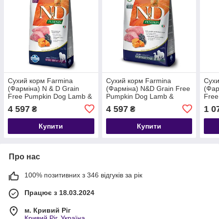
Сухий корм Farmina
Сухий корм Farmina
Сухи
(Фарміна) N & D Grain
(Фарміна) N&D Grain Free
(Фар
Free Pumpkin Dog Lamb &
Pumpkin Dog Lamb &
Free
Blueberry Adult Giant Maxi
Blueberry Adult Medium &
& Po
4 597
4 597
1 0
₴
₴
беззерновий для
Maxi беззерновий для
для 
гігантських порід
собак 12 кг
порі
Купити
Купити
Про нас
100% позитивних з 346 відгуків за рік
Працює з 18.03.2024
м. Кривий Ріг
Кривий Ріг, Україна