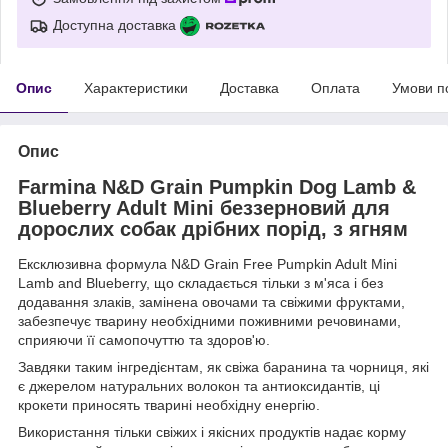
Доступна доставка
Опис
Характеристики
Доставка
Оплата
Умови п
Опис
Farmina N&D Grain Pumpkin Dog Lamb &
Blueberry Adult Mini беззерновий для
дорослих собак дрібних порід, з ягням
Ексклюзивна формула N&D Grain Free Pumpkin Adult Mini
Lamb and Blueberry, що складається тільки з м'яса і без
додавання злаків, замінена овочами та свіжими фруктами,
забезпечує тварину необхідними поживними речовинами,
сприяючи її самопочуттю та здоров'ю.
Завдяки таким інгредієнтам, як свіжа баранина та чорниця, які
є джерелом натуральних волокон та антиоксидантів, ці
крокети приносять тварині необхідну енергію.
Використання тільки свіжих і якісних продуктів надає корму