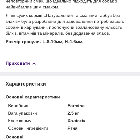
неповторний смак, що ідеально підходить для собак з
найвибагливішим смаком.
Лінія сухих кормів «Натуральний та смачний гарбуз без
злаків» була розроблена для задоволення потреб вашого
собаки в харчуванні, пропонуючи збалансовану кількість
білків, вітамінів та мінералів, без додавання злаків.
Розмір гранули: L-8-10мм, H-4-6мм.
Приховати
Характеристики
Основні характеристики
Виробник
Farmina
Вага упаковки
2.5 кг
Клас корму
Холістік
Основні інгредієнти
Ягня
Основні