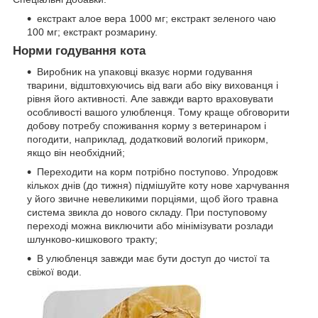
екстракт алое вера 1000 мг; екстракт зеленого чаю
100 мг; екстракт розмарину.
Норми годування кота
Виробник на упаковці вказує норми годування
тварини, відштовхуючись від ваги або віку вихованця і
рівня його активності. Але завжди варто враховувати
особливості вашого улюбленця. Тому краще обговорити
добову потребу споживання корму з ветеринаром і
погодити, наприклад, додатковий вологий прикорм,
якщо він необхідний;
Переходити на корм потрібно поступово. Упродовж
кількох днів (до тижня) підмішуйте коту нове харчування
у його звичне невеликими порціями, щоб його травна
система звикла до нового складу. При поступовому
переході можна виключити або мінімізувати розлади
шлунково-кишкового тракту;
В улюбленця завжди має бути доступ до чистої та
свіжої води.