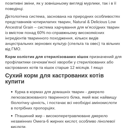
позитивні зміни, як у зовнішньому вигляді мурлики, так і в її
поведінці.
Дієтологічна система, заснована на природних особливостях
представників чотирилапих тварин, Natural & Delicious Low
Ancestral Grain – система харчування для м'ясоїдних тварин
із вмістом понад 60% по-справжньому високоякісних
інгредієнтів тваринного походження, кількох видів
анцестральних зернових культур (спельта та овес) та вільних
від ГМО.
Корм холістик для стерилізованих кішок
призначений для
профілактики сечокам'яної хвороби у стерилізованих або
кастрованих котів та кішок старше 12 місяців. І якщо
Сухий корм для кастрованих котів
купити
Курка в кормах для домашніх тварин - джерело
легкозасвоюваного тваринного білка, який має найвищу
біологічну цінність, і постачає всі необхідні амінокислоти
в потрібних пропорціях.
Пташиний жир - високоперетравлюване джерело
незамінних Омега-6 жирних кислот, особливо лінолевої
кислоти.