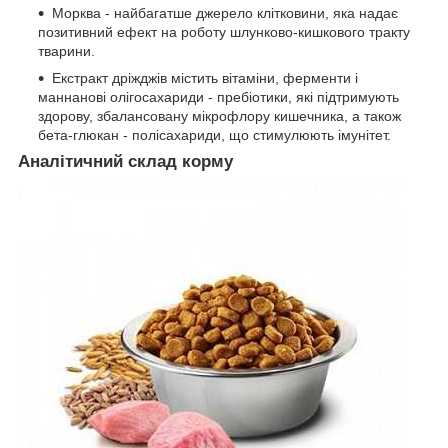
Морква - найбагатше джерело клітковини, яка надає
позитивний ефект на роботу шлунково-кишкового тракту
тварини.
Екстракт дріжджів містить вітаміни, ферменти і
маннанові олігосахариди - пребіотики, які підтримують
здорову, збалансовану мікрофлору кишечника, а також
бета-глюкан - полісахариди, що стимулюють імунітет.
Аналітичний склад корму