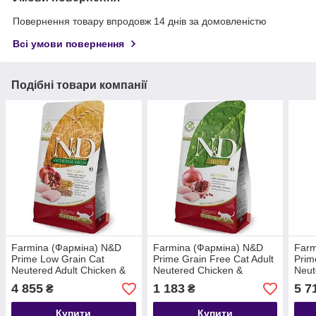
Повернення товару впродовж 14 днів за домовленістю
Всі умови повернення
Подібні товари компанії
Farmina (Фарміна) N&D
Farmina (Фарміна) N&D
Farm
Prime Low Grain Cat
Prime Grain Free Cat Adult
Prim
Neutered Adult Chicken &
Neutered Chicken &
Neut
Pomegranate
Pomegranate Беззерновий
Pome
4 855
1 183
5 7
₴
₴
Низькозерновий корм для
корм для стерилізованих
корм
стерилізованих котів 10 кг
котів 1,5 кг
котів
Купити
Купити