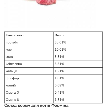
Компонент
Вміст
протеїн
38,01%
жир
10,01%
зола
8,31%
клітковина
5,51%
кальцій
1,21%
фосфор
1,01%
магній
0,09%
Омега-3
0,41%
Омега-6
1,81%
Склад корму для котів Фарміна