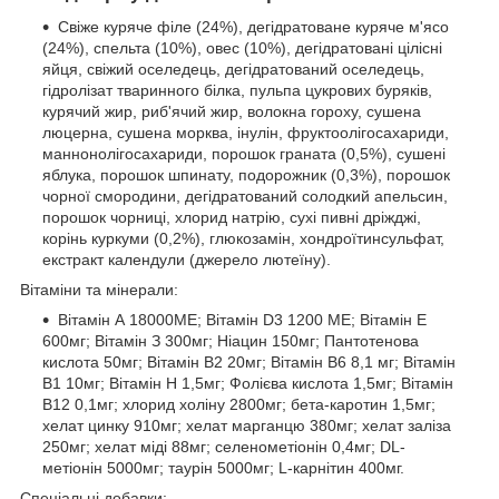
Свіже куряче філе (24%), дегідратоване куряче м'ясо
(24%), спельта (10%), овес (10%), дегідратовані цілісні
яйця, свіжий оселедець, дегідратований оселедець,
гідролізат тваринного білка, пульпа цукрових буряків,
курячий жир, риб'ячий жир, волокна гороху, сушена
люцерна, сушена морква, інулін, фруктоолігосахариди,
маннонолігосахариди, порошок граната (0,5%), сушені
яблука, порошок шпинату, подорожник (0,3%), порошок
чорної смородини, дегідратований солодкий апельсин,
порошок чорниці, хлорид натрію, сухі пивні дріжджі,
корінь куркуми (0,2%), глюкозамін, хондроїтинсульфат,
екстракт календули (джерело лютеїну).
Вітаміни та мінерали:
Вітамін А 18000МЕ; Вітамін D3 1200 МЕ; Вітамін Е
600мг; Вітамін З 300мг; Ніацин 150мг; Пантотенова
кислота 50мг; Вітамін В2 20мг; Вітамін В6 8,1 мг; Вітамін
В1 10мг; Вітамін H 1,5мг; Фолієва кислота 1,5мг; Вітамін
B12 0,1мг; хлорид холіну 2800мг; бета-каротин 1,5мг;
хелат цинку 910мг; хелат марганцю 380мг; хелат заліза
250мг; хелат міді 88мг; селенометіонін 0,4мг; DL-
метіонін 5000мг; таурін 5000мг; L-карнітин 400мг.
Спеціальні добавки: