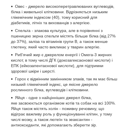
Овес - джерело високоперетравлюваних вуглеводів,
білка і живильної клітковини. Відрізняється низьким
глікемічним індексом (40), тому корисний для
діабетиків, літніх та вихованців з алергією.
Спельта - злакова культура, але в порівнянні з
пшеницею зерна спельти містять більше білка (від 27%
до 37%), заліза та вітамінів групи В, а також менше
глютену, який часто викликає у тварин алергію.
Риб'ячий жир є джерелом енергії і Омега-3 жирних
кислот, в тому числі ДГК (докозагексаєнової кислоти) і
ЕПК (ейкозапентаєнової кислоти), для підтримки
здорової шкіри і шерсті.
Горох є відмінним замінником злаків, так як має більш
низький глікемічний індекс, це якісне джерело
рослинного білка, вуглеводів і клітковини.
Яйця - одне з найцінніших джерел білка,
яке засвоюється організмом котів та собак на всі 100%.
Яйця також містять холін - поживну речовину, що
відіграє важливу роль у функціонуванні клітин, у тому
числі мозку, а також лютеїн та зеаксантин -
антиоксиданти, які допомагають зберегти зір.