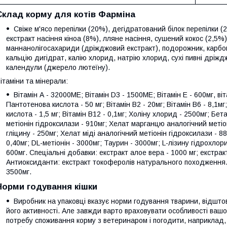
Склад корму для котів Фарміна
Свіже м'ясо перепілки (20%), дегідратований білок перепілки (
екстракт насіння кіноа (8%), лляне насіння, сушений кокос (2,5%)
маннанолігосахариди (дріжджовий екстракт), подорожник, карб
кальцію дигідрат, калію хлорид, натрію хлорид, сухі пивні дріжд
календули (джерело лютеїну).
ітаміни та мінерали:
Вітамін А - 32000МЕ; Вітамін D3 - 1500МЕ; Вітамін Е - 600мг, ві
Пантотенова кислота - 50 мг; Вітамін В2 - 20мг; Вітамін В6 - 8,1мг;
кислота - 1,5 мг; Вітамін В12 - 0,1мг; Холіну хлорид - 2500мг; Бе
метіонін гідроксилази - 910мг; Хелат марганцю аналогічний метіон
гліцину - 250мг; Хелат міді аналогічний метіонін гідроксилази - 8
0,40мг; DL-метіонін - 3000мг; Таурин - 3000мг; L-лізину гідрохлор
600мг. Спеціальні добавки: екстракт алое вера - 1000 мг; екстра
Антиоксиданти: екстракт токоферолів натурального походження. 
3500мг.
Норми годування кішки
Виробник на упаковці вказує норми годування тварини, відштовх
його активності. Але завжди варто враховувати особливості ва
потребу споживання корму з ветеринаром і погодити, наприклад,