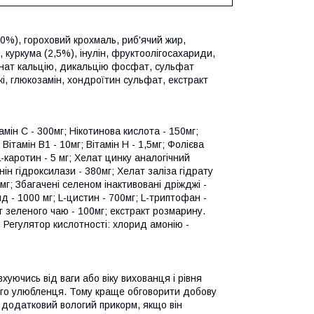
20%), гороховий крохмаль, риб'ячий жир,
, куркума (2,5%), інулін, фруктоолігосахариди,
онат кальцію, дикальцію фосфат, сульфат
жі, глюкозамін, хондроїтин сульфат, екстракт
тамін С - 300мг; Нікотинова кислота - 150мг;
 Вітамін В1 - 10мг; Вітамін Н - 1,5мг; Фолієва
та-каротин - 5 мг; Хелат цинку аналогічний
ін гідроксилази - 380мг; Хелат заліза гідрату
8мг; Збагачені селеном інактивовані дріжджі -
ид - 1000 мг; L-цистин - 700мг; L-триптофан -
кт зеленого чаю - 100мг; екстракт розмарину.
Регулятор кислотності: хлорид амонію -
уючись від ваги або віку вихованця і рівня
шого улюбленця. Тому краще обговорити добову
 додатковий вологий прикорм, якщо він