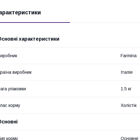
арактеристики
Основні характеристики
иробник
Farmina
раїна виробник
Італія
ага упаковки
1.5 кг
лас корму
Холістік
Основні
ип корму
Основне 