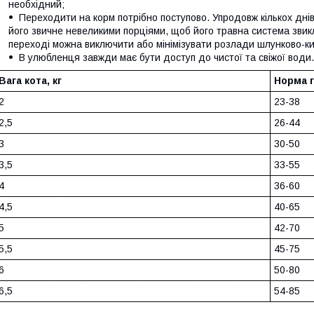
необхідний;
Переходити на корм потрібно поступово. Упродовж кількох днів
його звичне невеликими порціями, щоб його травна система звик
переході можна виключити або мінімізувати розлади шлунково-ки
В улюбленця завжди має бути доступ до чистої та свіжої води.
Вага кота, кг
Норма г
2
23-38
2,5
26-44
3
30-50
3,5
33-55
4
36-60
4,5
40-65
5
42-70
5,5
45-75
6
50-80
6,5
54-85