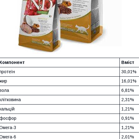
Компонент
Вміст
протеїн
30,01%
жир
16,01%
зола
6,81%
клітковина
2,31%
кальцій
1,21%
фосфор
0,91%
Омега-3
1,21%
Омега-6
2,01%