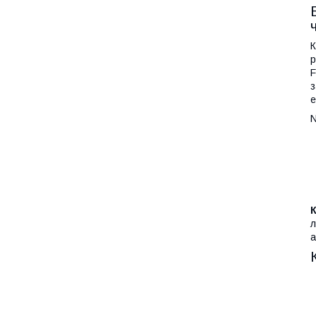
К
р
F
з
е
N
л
а