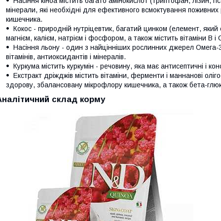
Насіння кіноа містить багато амінокислот (триптофан, лізин, гіст
мінерали, які необхідні для ефективного всмоктування поживних 
кишечника.
Кокос - природній нутріцевтик, багатий цинком (елемент, який 
магнієм, калієм, натрієм і фосфором, а також містить вітаміни В 
Насіння льону - один з найцінніших рослинних джерел Омега-3
вітамінів, антиоксидантів і мінералів.
Куркума містить куркумін - речовину, яка має антисептичні і ко
Екстракт дріжджів містить вітаміни, ферменти і маннанові оліг
здорову, збалансовану мікрофлору кишечника, а також бета-глюк
Аналітичний склад корму