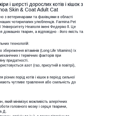
ри і шерсті дорослих котів і кішок з
oa Skin & Coat Adult Cat
ьно з ветеринарами та фахівцями в області
 наших чотирилапих улюбленців. Farmina Pet
Університету Неаполя імені Федеріко ll. Це
 домашніх тварин, а відповідно - його якість та
льних технологій:
 збереження вітамінів (Long Life Vitamins) їх
механічних і термічних факторів при
міну придатності.
истовується азот (газ, присутній в повітрі),
 різних порід котів і кішок в період сильної
і мають чутливе травлення або схильність до
н, який мінімізує можливість алергічних
роботи головного мозку і серця тварини,
а Д.