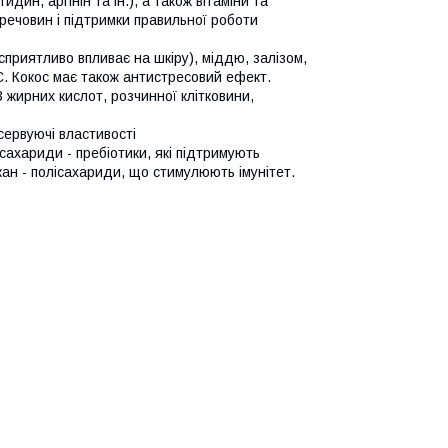
идин, аргінін та ін.), а також вітаміни та
речовин і підтримки правильної роботи
сприятливо впливає на шкіру), міддю, залізом,
і С. Кокос має також антистресовий ефект.
 жирних кислот, розчинної клітковини,
нсервуючі властивості
осахариди - пребіотики, які підтримують
ан - полісахариди, що стимулюють імунітет.