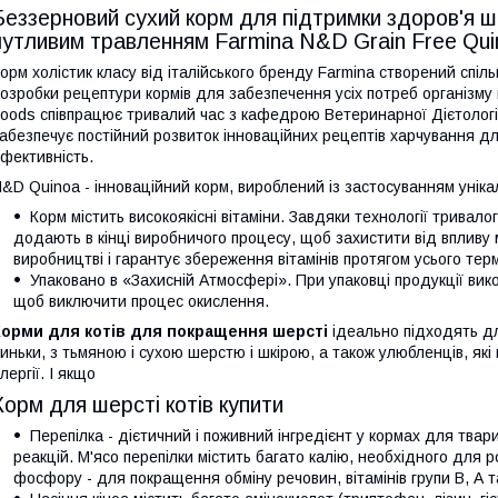
Беззерновий сухий корм для підтримки здоров'я шкі
чутливим травленням Farmina N&D Grain Free Quin
орм холістик класу від італійського бренду Farmina створений спіл
озробки рецептури кормів для забезпечення усіх потреб організму
oods співпрацює тривалий час з кафедрою Ветеринарної Дієтології 
абезпечує постійний розвиток інноваційних рецептів харчування для
фективність.
&D Quinoa - інноваційний корм, вироблений із застосуванням уніка
Корм містить високоякісні вітаміни. Завдяки технології тривалого
додають в кінці виробничого процесу, щоб захистити від впливу 
виробництві і гарантує збереження вітамінів протягом усього тер
Упаковано в «Захисній Атмосфері». При упаковці продукції викор
щоб виключити процес окислення.
Корми для котів для покращення шерсті
ідеально підходять для
иньки, з тьмяною і сухою шерстю і шкірою, а також улюбленців, як
лергії. І якщо
Корм для шерсті котів купити
Перепілка - дієтичний і поживний інгредієнт у кормах для твари
реакцій. М'ясо перепілки містить багато калію, необхідного для 
фосфору - для покращення обміну речовин, вітамінів групи В, А т