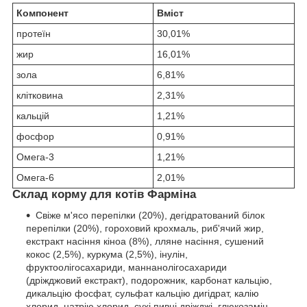
Компонент
Вміст
протеїн
30,01%
жир
16,01%
зола
6,81%
клітковина
2,31%
кальцій
1,21%
фосфор
0,91%
Омега-3
1,21%
Омега-6
2,01%
Склад корму для котів Фарміна
Свіже м'ясо перепілки (20%), дегідратований білок
перепілки (20%), гороховий крохмаль, риб'ячий жир,
екстракт насіння кіноа (8%), лляне насіння, сушений
кокос (2,5%), куркума (2,5%), інулін,
фруктоолігосахариди, маннанолігосахариди
(дріжджовий екстракт), подорожник, карбонат кальцію,
дикальцію фосфат, сульфат кальцію дигідрат, калію
хлорид, натрію хлорид, сухі пивні дріжджі, глюкозамін,