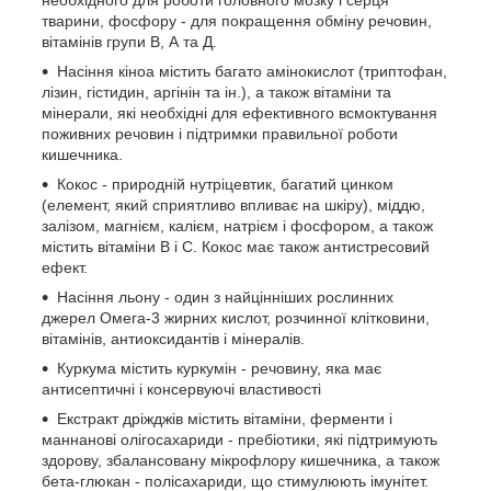
необхідного для роботи головного мозку і серця
тварини, фосфору - для покращення обміну речовин,
вітамінів групи В, А та Д.
Насіння кіноа містить багато амінокислот (триптофан,
лізин, гістидин, аргінін та ін.), а також вітаміни та
мінерали, які необхідні для ефективного всмоктування
поживних речовин і підтримки правильної роботи
кишечника.
Кокос - природній нутріцевтик, багатий цинком
(елемент, який сприятливо впливає на шкіру), міддю,
залізом, магнієм, калієм, натрієм і фосфором, а також
містить вітаміни В і С. Кокос має також антистресовий
ефект.
Насіння льону - один з найцінніших рослинних
джерел Омега-3 жирних кислот, розчинної клітковини,
вітамінів, антиоксидантів і мінералів.
Куркума містить куркумін - речовину, яка має
антисептичні і консервуючі властивості
Екстракт дріжджів містить вітаміни, ферменти і
маннанові олігосахариди - пребіотики, які підтримують
здорову, збалансовану мікрофлору кишечника, а також
бета-глюкан - полісахариди, що стимулюють імунітет.