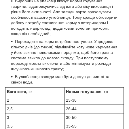
Виробник на упаковці вказує норми годування
тварини, відштовхуючись від ваги або віку вихованця і
рівня його активності. Але завжди варто враховувати
особливості вашого улюбленця. Тому краще обговорити
добову потребу споживання корму з ветеринаром і
погодити, наприклад, додатковий вологий прикорм,
якщо він необхідний;
Переходити на корм потрібно поступово. Упродовж
кількох днів (до тижня) підмішуйте коту нове харчування
у його звичне невеликими порціями, щоб його травна
система звикла до нового складу. При поступовому
переході можна виключити або мінімізувати розлади
шлунково-кишкового тракту;
В улюбленця завжди має бути доступ до чистої та
свіжої води.
Вага кота, кг
Норма годування, гр
2
23-38
2,5
26-44
3
30-50
3,5
33-55