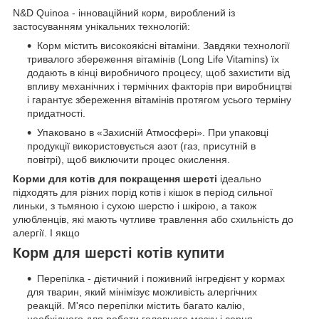
N&D Quinoa - інноваційний корм, вироблений із
застосуванням унікальних технологій:
Корм містить високоякісні вітаміни. Завдяки технології
тривалого збереження вітамінів (Long Life Vitamins) їх
додають в кінці виробничого процесу, щоб захистити від
впливу механічних і термічних факторів при виробництві
і гарантує збереження вітамінів протягом усього терміну
придатності.
Упаковано в «Захисній Атмосфері». При упаковці
продукції використовується азот (газ, присутній в
повітрі), щоб виключити процес окислення.
Корми для котів для покращення шерсті
ідеально
підходять для різних порід котів і кішок в період сильної
линьки, з тьмяною і сухою шерстю і шкірою, а також
улюбленців, які мають чутливе травлення або схильність до
алергії. І якщо
Корм для шерсті котів купити
Перепілка - дієтичний і поживний інгредієнт у кормах
для тварин, який мінімізує можливість алергічних
реакцій. М'ясо перепілки містить багато калію,