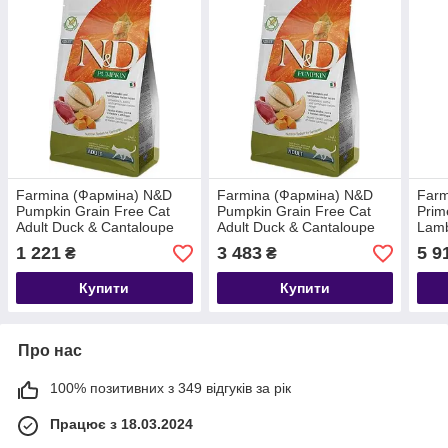
Farmina (Фарміна) N&D
Farmina (Фарміна) N&D
Farm
Pumpkin Grain Free Cat
Pumpkin Grain Free Cat
Prim
Adult Duck & Cantaloupe
Adult Duck & Cantaloupe
Lamb
Беззерновий сухий корм з
Беззерновий сухий корм з
Безз
1 221
3 483
5 9
₴
₴
качкою та гарбузом для
качкою та гарбузом для
ягня
котів 1,5 кг
котів 5 кг
доро
Купити
Купити
Про нас
100% позитивних з 349 відгуків за рік
Працює з 18.03.2024