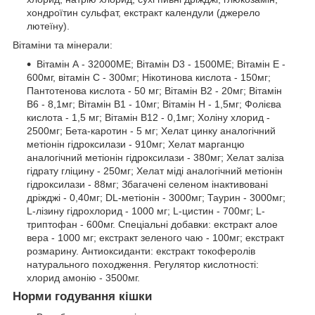
хондроїтин сульфат, екстракт календули (джерело
лютеїну).
Вітаміни та мінерали:
Вітамін А - 32000МЕ; Вітамін D3 - 1500МЕ; Вітамін Е -
600мг, вітамін С - 300мг; Нікотинова кислота - 150мг;
Пантотенова кислота - 50 мг; Вітамін В2 - 20мг; Вітамін
В6 - 8,1мг; Вітамін В1 - 10мг; Вітамін Н - 1,5мг; Фолієва
кислота - 1,5 мг; Вітамін В12 - 0,1мг; Холіну хлорид -
2500мг; Бета-каротин - 5 мг; Хелат цинку аналогічний
метіонін гідроксилази - 910мг; Хелат марганцю
аналогічний метіонін гідроксилази - 380мг; Хелат заліза
гідрату гліцину - 250мг; Хелат міді аналогічний метіонін
гідроксилази - 88мг; Збагачені селеном інактивовані
дріжджі - 0,40мг; DL-метіонін - 3000мг; Таурин - 3000мг;
L-лізину гідрохлорид - 1000 мг; L-цистин - 700мг; L-
триптофан - 600мг. Спеціальні добавки: екстракт алое
вера - 1000 мг; екстракт зеленого чаю - 100мг; екстракт
розмарину. Антиоксиданти: екстракт токоферолів
натурального походження. Регулятор кислотності:
хлорид амонію - 3500мг.
Норми годування кішки