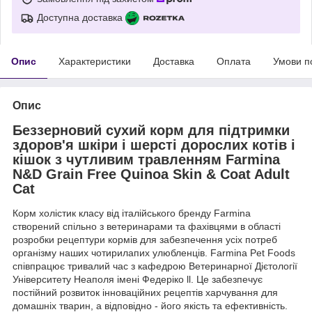
Доступна доставка
Опис
Характеристики
Доставка
Оплата
Умови п
Опис
Беззерновий сухий корм для підтримки
здоров'я шкіри і шерсті дорослих котів і
кішок з чутливим травленням Farmina
N&D Grain Free Quinoa Skin & Coat Adult
Cat
Корм холістик класу від італійського бренду Farmina
створений спільно з ветеринарами та фахівцями в області
розробки рецептури кормів для забезпечення усіх потреб
організму наших чотирилапих улюбленців. Farmina Pet Foods
співпрацює тривалий час з кафедрою Ветеринарної Дієтології
Університету Неаполя імені Федеріко ll. Це забезпечує
постійний розвиток інноваційних рецептів харчування для
домашніх тварин, а відповідно - його якість та ефективність.