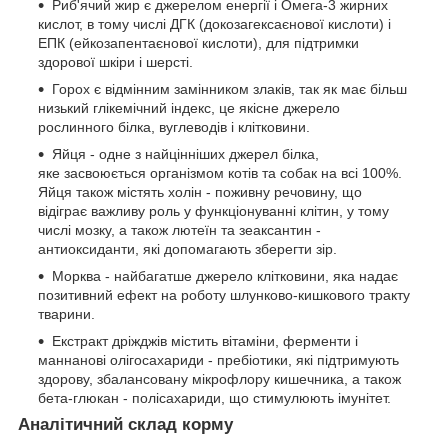
Риб'ячий жир є джерелом енергії і Омега-3 жирних
кислот, в тому числі ДГК (докозагексаєнової кислоти) і
ЕПК (ейкозапентаєнової кислоти), для підтримки
здорової шкіри і шерсті.
Горох є відмінним замінником злаків, так як має більш
низький глікемічний індекс, це якісне джерело
рослинного білка, вуглеводів і клітковини.
Яйця - одне з найцінніших джерел білка,
яке засвоюється організмом котів та собак на всі 100%.
Яйця також містять холін - поживну речовину, що
відіграє важливу роль у функціонуванні клітин, у тому
числі мозку, а також лютеїн та зеаксантин -
антиоксиданти, які допомагають зберегти зір.
Морква - найбагатше джерело клітковини, яка надає
позитивний ефект на роботу шлунково-кишкового тракту
тварини.
Екстракт дріжджів містить вітаміни, ферменти і
маннанові олігосахариди - пребіотики, які підтримують
здорову, збалансовану мікрофлору кишечника, а також
бета-глюкан - полісахариди, що стимулюють імунітет.
Аналітичний склад корму