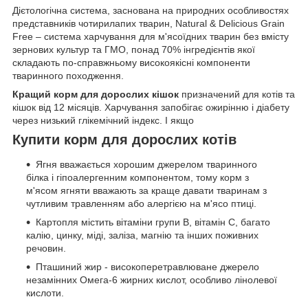
Дієтологічна система, заснована на природних особливостях
представників чотирилапих тварин, Natural & Delicious Grain
Free – система харчування для м'ясоїдних тварин без вмісту
зернових культур та ГМО, понад 70% інгредієнтів якої
складають по-справжньому високоякісні компоненти
тваринного походження.
Кращий корм для дорослих кішок
призначений для котів та
кішок від 12 місяців. Харчування запобігає ожирінню і діабету
через низький глікемічний індекс. І якщо
Купити корм для дорослих котів
Ягня вважається хорошим джерелом тваринного
білка і гіпоалергенним компонентом, тому корм з
м'ясом ягняти вважають за краще давати тваринам з
чутливим травленням або алергією на м'ясо птиці.
Картопля містить вітаміни групи B, вітамін С, багато
калію, цинку, міді, заліза, магнію та інших поживних
речовин.
Пташиний жир - високоперетравлюване джерело
незамінних Омега-6 жирних кислот, особливо лінолевої
кислоти.