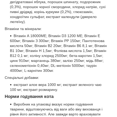
дегідратовані яблука, порошок шпинату, подорожник
(0,3%), порошок чорної смородини, хлорид натрію, сухі
пивні дріджді, корінь куркуми (0,2%), глюкозамін,
хондроїтин сульфат, екстракт календули (джерело
лютеїну).
Вітаміни та мінерали:
Вітамін А 18000МЕ; Вітамін D3 1200 МЕ; Вітамін Е
600мг; Вітамін З 300мг; Вітамін РР 150мг; Пантотенова
кислота 50мг; Вітамін В2 20мг; Вітамін В6 8,1 мг; Вітамін
В1 10мг; Вітамін Н 1,5мг; Фолієва кислота 1,5мг; Вітамін
В12 0,1 мг; холіну хлорид 2500мг; бета-каротин 1,5мг;
цинк 910мг; марганець 380мг; залізо 250мг; мідь 88мг;
селенометіонін 0,40мг; DL-метіонін 5000мг; таурін
4000мг; L-карнітин 300мг.
Спеціальні добавки:
екстракт алое вера 1000 мг; екстракт зеленого чаю
100 мг; екстракт розмарину.
Норми годування кота
Виробник на упаковці вказує норми годування
тварини, відштовхуючись від ваги або віку вихованця і
рівня його активності. Але завжди варто враховувати