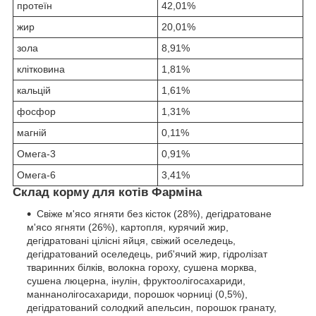
протеїн
42,01%
жир
20,01%
зола
8,91%
клітковина
1,81%
кальцій
1,61%
фосфор
1,31%
магній
0,11%
Омега-3
0,91%
Омега-6
3,41%
Склад корму для котів Фарміна
Свіже м'ясо ягняти без кісток (28%), дегідратоване
м'ясо ягняти (26%), картопля, курячий жир,
дегідратовані цілісні яйця, свіжий оселедець,
дегідратований оселедець, риб'ячий жир, гідролізат
тваринних білків, волокна гороху, сушена морква,
сушена люцерна, інулін, фруктоолігосахариди,
маннанолігосахариди, порошок чорниці (0,5%),
дегідратований солодкий апельсин, порошок гранату,