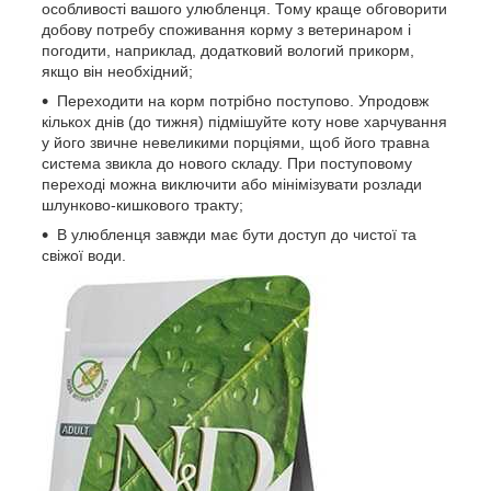
особливості вашого улюбленця. Тому краще обговорити
добову потребу споживання корму з ветеринаром і
погодити, наприклад, додатковий вологий прикорм,
якщо він необхідний;
Переходити на корм потрібно поступово. Упродовж
кількох днів (до тижня) підмішуйте коту нове харчування
у його звичне невеликими порціями, щоб його травна
система звикла до нового складу. При поступовому
переході можна виключити або мінімізувати розлади
шлунково-кишкового тракту;
В улюбленця завжди має бути доступ до чистої та
свіжої води.