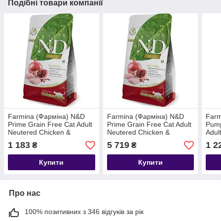
Подібні товари компанії
Farmina (Фарміна) N&D
Farmina (Фарміна) N&D
Farm
Prime Grain Free Cat Adult
Prime Grain Free Cat Adult
Pump
Neutered Chicken &
Neutered Chicken &
Adul
Pomegranate Беззерновий
Pomegranate Беззерновий
Безз
1 183
5 719
1 2
₴
₴
корм для стерилізованих
корм для стерилізованих
качк
котів 1,5 кг
котів 10 кг
котів
Купити
Купити
Про нас
100% позитивних з 346 відгуків за рік