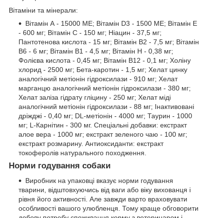
Вітаміни та мінерали:
Вітамін А - 15000 ME; Вітамін D3 - 1500 ME; Вітамін Е
- 600 мг; Вітамін С - 150 мг; Ніацин - 37,5 мг;
Пантотенова кислота - 15 мг; Вітамін В2 - 7,5 мг; Вітамін
В6 - 6 мг; Вітамін B1 - 4,5 мг; Вітамін H - 0,38 мг;
Фолієва кислота - 0,45 мг; Вітамін B12 - 0,1 мг; Холіну
хлорид - 2500 мг; Бета-каротин - 1,5 мг; Хелат цинку
аналогічний метіонін гідроксилази - 910 мг; Хелат
марганцю аналогічний метіонін гідроксилази - 380 мг;
Хелат заліза гідрату гліцину - 250 мг; Хелат міді
аналогічний метіонін гідроксилази - 88 мг; Інактивовані
дріжджі - 0,40 мг; DL-метіонін - 4000 мг; Таурин - 1000
мг; L-Карнітин - 300 мг. Спеціальні добавки: екстракт
алое вера - 1000 мг; екстракт зеленого чаю - 100 мг;
екстракт розмарину. Антиоксиданти: екстракт
токоферолів натурального походження.
Норми годування собаки
Виробник на упаковці вказує норми годування
тварини, відштовхуючись від ваги або віку вихованця і
рівня його активності. Але завжди варто враховувати
особливості вашого улюбленця. Тому краще обговорити
добову потребу споживання корму з ветеринаром і