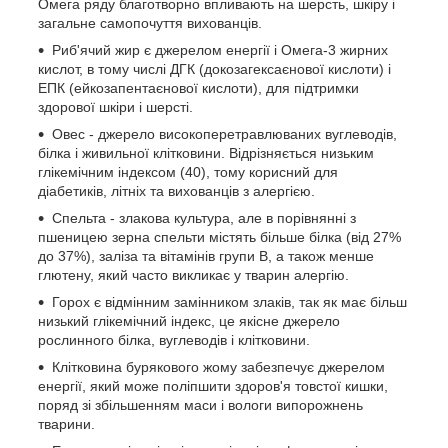
Омега ряду благотворно впливають на шерсть, шкіру і
загальне самопочуття вихованців.
Риб'ячий жир є джерелом енергії і Омега-3 жирних
кислот, в тому числі ДГК (докозагексаєнової кислоти) і
ЕПК (ейкозапентаєнової кислоти), для підтримки
здорової шкіри і шерсті.
Овес - джерело високоперетравлюваних вуглеводів,
білка і живильної клітковини. Відрізняється низьким
глікемічним індексом (40), тому корисний для
діабетиків, літніх та вихованців з алергією.
Спельта - злакова культура, але в порівнянні з
пшеницею зерна спельти містять більше білка (від 27%
до 37%), заліза та вітамінів групи В, а також менше
глютену, який часто викликає у тварин алергію.
Горох є відмінним замінником злаків, так як має більш
низький глікемічний індекс, це якісне джерело
рослинного білка, вуглеводів і клітковини.
Клітковина бурякового жому забезпечує джерелом
енергії, який може поліпшити здоров'я товстої кишки,
поряд зі збільшенням маси і вологи випорожнень
тварини.