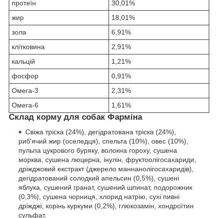
протеїн
30,01%
жир
18,01%
зола
6,91%
клітковина
2,91%
кальцій
1,21%
фосфор
0,91%
Омега-3
2,31%
Омега-6
1,61%
Склад корму для собак Фарміна
Свіжа тріска (24%), дегідратована тріска (24%),
риб'ячий жир (оселедця), спельта (10%), овес (10%),
пульпа цукрового буряку, волокна гороху, сушена
морква, сушена люцерна, інулін, фруктоолігосахариди,
дріжджовий екстракт (джерело маннанолігосахаридів),
дегідратований солодкий апельсин (0,5%), сушені
яблука, сушений гранат, сушений шпинат, подорожник
(0,3%), сушена чорниця, хлорид натрію, сухі пивні
дріжджі, корінь куркуми (0,2%), глюкозамін, хондроїтин
сульфат.