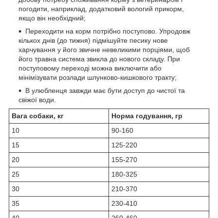
погодити, наприклад, додатковий вологий прикорм,
якщо він необхідний;
Переходити на корм потрібно поступово. Упродовж
кількох днів (до тижня) підмішуйте песику нове
харчування у його звичне невеликими порціями, щоб
його травна система звикла до нового складу. При
поступовому переході можна виключити або
мінімізувати розлади шлунково-кишкового тракту;
В улюбленця завжди має бути доступ до чистої та
свіжої води.
Вага собаки, кг
Норма годування, гр
10
90-160
15
125-220
20
155-270
25
180-325
30
210-370
35
230-410
40
260-460