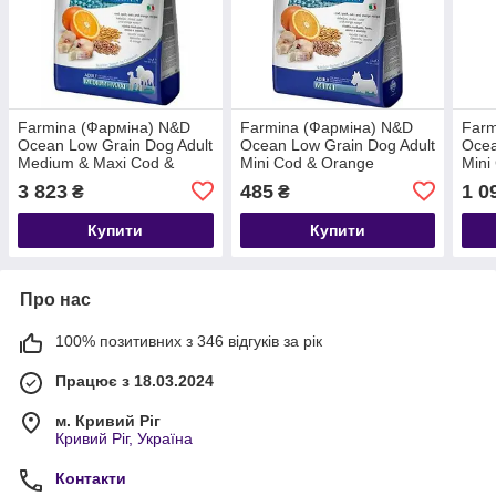
Farmina (Фарміна) N&D
Farmina (Фарміна) N&D
Farm
Ocean Low Grain Dog Adult
Ocean Low Grain Dog Adult
Ocea
Medium & Maxi Cod &
Mini Cod & Orange
Mini
Orange Низькозерновий
Низькозерновий сухий
Низь
3 823
485
1 0
₴
₴
корм з тріскою й
корм з тріскою та
корм
апельсином 12 кг
апельсином 800 г
апел
Купити
Купити
Про нас
100% позитивних з 346 відгуків за рік
Працює з 18.03.2024
м. Кривий Ріг
Кривий Ріг, Україна
Контакти