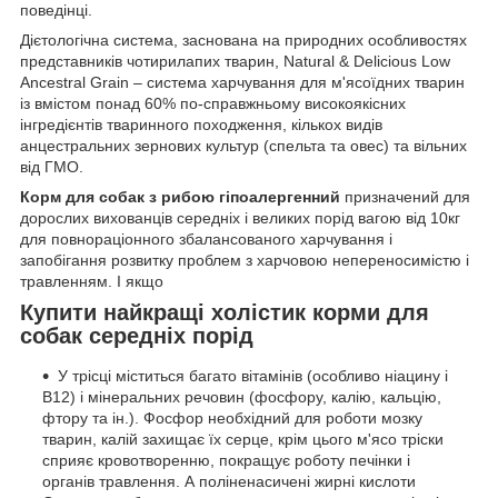
поведінці.
Дієтологічна система, заснована на природних особливостях
представників чотирилапих тварин, Natural & Delicious Low
Ancestral Grain – система харчування для м'ясоїдних тварин
із вмістом понад 60% по-справжньому високоякісних
інгредієнтів тваринного походження, кількох видів
анцестральних зернових культур (спельта та овес) та вільних
від ГМО.
Корм для собак з рибою гіпоалергенний
призначений для
дорослих вихованців середніх і великих порід вагою від 10кг
для повнораціонного збалансованого харчування і
запобігання розвитку проблем з харчовою непереносимістю і
травленням. І якщо
Купити найкращі холістик корми для
собак середніх порід
У трісці міститься багато вітамінів (особливо ніацину і
B12) і мінеральних речовин (фосфору, калію, кальцію,
фтору та ін.). Фосфор необхідний для роботи мозку
тварин, калій захищає їх серце, крім цього м'ясо тріски
сприяє кровотворенню, покращує роботу печінки і
органів травлення. А поліненасичені жирні кислоти