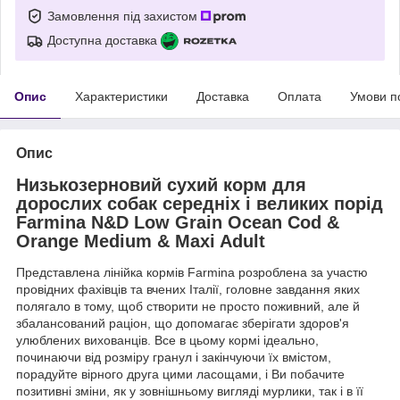
Замовлення під захистом
Доступна доставка
Опис
Характеристики
Доставка
Оплата
Умови п
Опис
Низькозерновий сухий корм для
дорослих собак середніх і великих порід
Farmina N&D Low Grain Ocean Cod &
Orange Medium & Maxi Adult
Представлена лінійка кормів Farmina розроблена за участю
провідних фахівців та вчених Італії, головне завдання яких
полягало в тому, щоб створити не просто поживний, але й
збалансований раціон, що допомагає зберігати здоров'я
улюблених вихованців. Все в цьому кормі ідеально,
починаючи від розміру гранул і закінчуючи їх вмістом,
порадуйте вірного друга цими ласощами, і Ви побачите
позитивні зміни, як у зовнішньому вигляді мурлики, так і в її